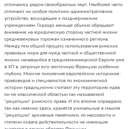
отличались рядом своеобразных черт. Наиболее часто
отличают их особое политико-административное
устройство, восходящее к позднеримским
учреждениям. Гораздо меньше обычно обращают
внимание на юридическую сторону частной жизни
средневековых горожан означенного региона.
Между тем общий процесс использования римских
правовых норм для нужд частной и общественной
жизни, начавшийся в средиземноморской Европе уже
в ХП в. затронул юго-восточную Францию особенно
глубоко. Многие поколения европейских историков-
правоведов и специалистов по экономической
истории традиционно считают эту территорию едва
ли не классической областью так называемой
“рецепции” римского права. И это вполне оправдано,
так как именно здесь хранятся уникальные в смысле
“рецепции” архивные памятники, по массовости и
степени охвата действительности не имеющие
аналогов в других областях Франции.