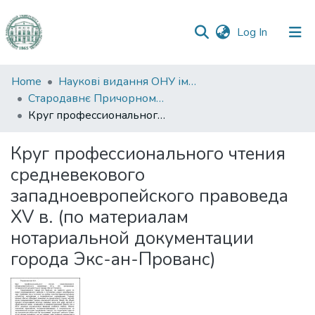
(current)
Log In
Communities
Home
Наукові видання ОНУ імені І. І. Мечникова
&
Стародавнє Причорномор’я
Collections
Круг профессионального чтения средневекового западноевропейского правоведа XV в. (по материалам нотариальной документации города Экс-ан-Прованс)
All of DSpace
Круг профессионального чтения
средневекового
Statistics
западноевропейского правоведа
XV в. (по материалам
нотариальной документации
города Экс-ан-Прованс)