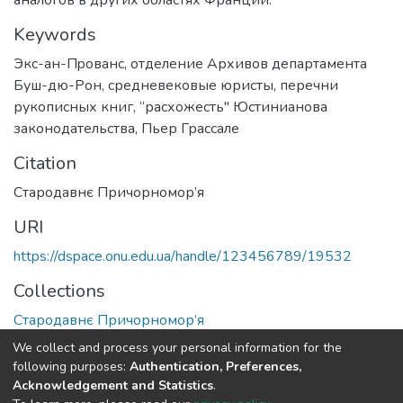
Keywords
Экc-aн-Пpoвaнc
,
отделение Архивов департамента
Буш-дю-Рон
,
средневековые юристы
,
перечни
рукописных книг
,
“расхожесть" Юстинианова
законодательства
,
Пьер Грассале
Citation
Стародавнє Причорномор’я
URI
https://dspace.onu.edu.ua/handle/123456789/19532
Collections
Стародавнє Причорномор’я
We collect and process your personal information for the
Full item page
following purposes:
Authentication, Preferences,
Acknowledgement and Statistics
.