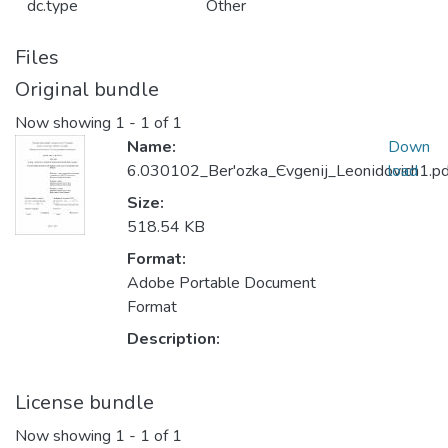
dc.type
Other
Files
Original bundle
Now showing
1 - 1 of 1
Name:
Down
6.030102_Ber'ozka_Єvgenіj_Leonіdovich1.pd
load
Size:
518.54 KB
Format:
Adobe Portable Document
Format
Description:
License bundle
Now showing
1 - 1 of 1