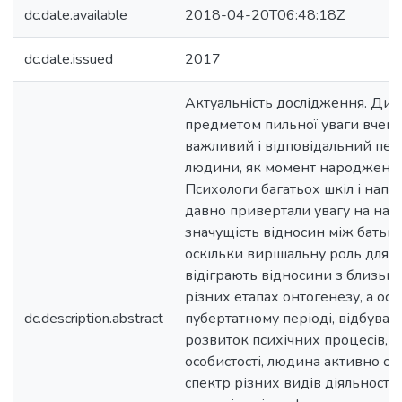
dc.date.available
2018-04-20T06:48:18Z
dc.date.issued
2017
Актуальність дослідження. Дит
предметом пильної уваги вчених
важливий і відповідальний пері
людини, як момент народження 
Психологи багатьох шкіл і напр
давно привертали увагу на на
значущість відносин між батька
оскільки вирішальну роль для 
відіграють відносини з близьк
різних етапах онтогенезу, а осо
dc.description.abstract
пубертатному періоді, відбува
розвиток психічних процесів, в
особистості, людина активно о
спектр різних видів діяльності;