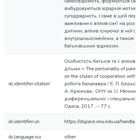
самосвідомість, формується сам
вибудовуються ієрархія мотивів
супідрядність. І саме в цей пер
важливим є вплив сім'ї на розви
дитини, вплив існуючої в ній с
внутрішньосімейних, а також д
батьківських відносин.
Особистість батьків та її вплив н
дітьми = The personality of parent
on the styles of cooperation with 
dc.identifier.citation
робота бакалавра / Є. Л. Берьозка
А. Крюкова ; ОНУ ім. І.І. Мечник
диференціальної і спеціальної п
Одеса, 2017 . – 77 с
dc.identifier.uri
https://dspace.onu.edu.ua/hand
dc.language.iso
other