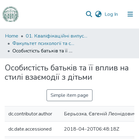
(current)
Log In
Communities
Home
01. Кваліфікаційні випускні роботи здобувачів вищої освіти
&
Факультет психології та соціальної роботи
Collections
Особистість батьків та її вплив на стилі взаємодії з дітьми
All of DSpace
Особистість батьків та її вплив на
стилі взаємодії з дітьми
Statistics
Simple item page
dc.contributor.author
Берьозка, Євгеній Леонідович
dc.date.accessioned
2018-04-20T06:48:18Z