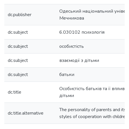
Одеський національний університе
dc.publisher
Мечникова
dc.subject
6.030102 психологія
dc.subject
особистість
dc.subject
взаємодії з дітьми
dc.subject
батьки
Особистість батьків та її вплив н
dc.title
дітьми
The personality of parents and its 
dc.title.alternative
styles of cooperation with children