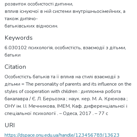
розвиток особистості дитини,
вплив існуючої в ній системи внутрішньосімейних, а
також дитячо-
батьківських відносин.
Keywords
6.030102 психологія
,
особистість
,
взаємодії з дітьми
,
батьки
Citation
Особистість батьків та її вплив на стилі взаємодії з
дітьми = The personality of parents and its influence on the
styles of cooperation with children : дипломна робота
бакалавра / Є. Л. Берьозка ; наук. кер. М. А. Крюкова ;
ОНУ ім. І.І. Мечникова, ІМЕМ, Каф. диференціальної і
спеціальної психології . – Одеса, 2017 . – 77 с
URI
https://dspace.onu.edu.ua/handle/123456789/13623