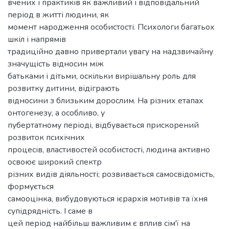
вчених і практиків як важливий і відповідальний
період в житті людини, як
момент народження особистості. Психологи багатьох
шкіл і напрямів
традиційно давно привертали увагу на надзвичайну
значущість відносин між
батьками і дітьми, оскільки вирішальну роль для
розвитку дитини, відіграють
відносини з близьким дорослим. На різних етапах
онтогенезу, а особливо, у
пубертатному періоді, відбувається прискорений
розвиток психічних
процесів, властивостей особистості, людина активно
освоює широкий спектр
різних видів діяльності; розвивається самосвідомість,
формується
самооцінка, вибудовуються ієрархія мотивів та їхня
супідрядність. І саме в
цей період найбільш важливим є вплив сім'ї на