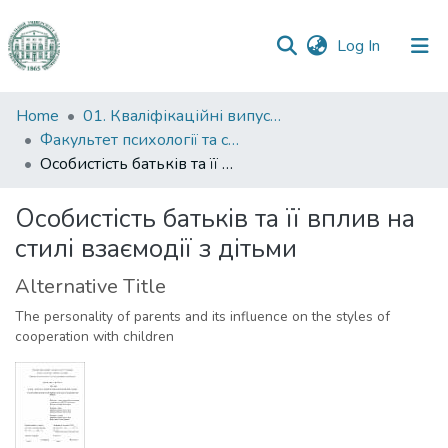
(current)
Log In
Communities
Home
01. Кваліфікаційні випускні роботи здобувачів вищої освіти
&
Факультет психології та соціальної роботи
Collections
Особистість батьків та її вплив на стилі взаємодії з дітьми
All of DSpace
Особистість батьків та її вплив на
стилі взаємодії з дітьми
Statistics
Alternative Title
The personality of parents and its influence on the styles of
cooperation with children