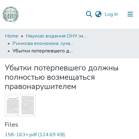
(current)
Log In
Communities
Home
Наукові видання ОНУ імені І. І. Мечникова
&
Ринкова економіка: сучасна теорія і практика управління
Collections
Убытки потерпевшего должны полностью возмещаться правонарушителем
All of DSpace
Убытки потерпевшего должны
полностью возмещаться
Statistics
правонарушителем
Files
158-163+.pdf
(124.69 KB)