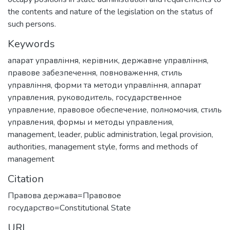
the contents and nature of the legislation on the status of
such persons.
Keywords
апарат управління
,
керівник
,
державне управління
,
правове забезпечення
,
повноваження
,
стиль
управління
,
форми та методи управління
,
аппарат
управления
,
руководитель
,
государственное
управление
,
правовое обеспечение
,
полномочия
,
стиль
управления
,
формы и методы управления
,
management
,
leader
,
public administration
,
legal provision
,
authorities
,
management style
,
forms and methods of
management
Citation
Правова держава=Правовое
государство=Сonstitutional State
URI