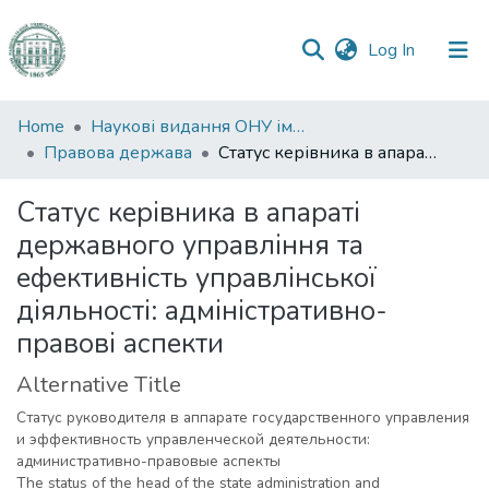
(current)
Log In
Communities
Home
Наукові видання ОНУ імені І. І. Мечникова
&
Правова держава
Статус керівника в апараті державного управління та ефективність управлінської діяльності: адміністративно-правові аспекти
Collections
Статус керівника в апараті
All of DSpace
державного управління та
ефективність управлінської
Statistics
діяльності: адміністративно-
правові аспекти
Alternative Title
Статус руководителя в аппарате государственного управления
и эффективность управленческой деятельности:
административно-правовые аспекты
The status of the head of the state administration and