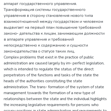
аппарат государственного управления.
Трансформация системы государственного
управления в сторону становления нового типа
взаимоотношений между государством и человеком
выдвигает на первый план повышение требований
законо‑ дательства к лицам, занимающим должности
в аппарате управления и требований
непосредственно к содержанию и сущности
законодательства о статусе таких лиц.
Complex problems that exist in the practice of public
administration are caused largely by im‑ perfect legislation,
which is intended to regulate the status of the direct
perpetrators of the functions and tasks of the state the
heads of the authorities constituting the state
administration. The trans‑ formation of the system of state
management towards the formation of a new type of
relationships between the state and the individual highlights
the increasing legislative requirements for persons who
occupy positions in state administration and requirements to