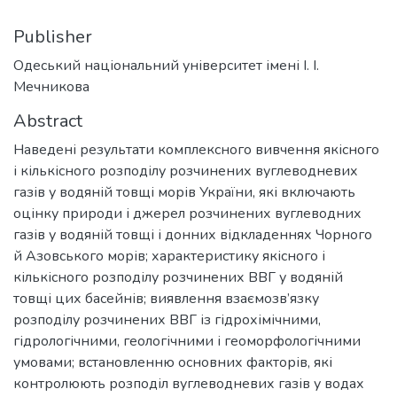
Publisher
Одеський національний університет імені І. І.
Мечникова
Abstract
Наведені результати комплексного вивчення якісного
і кількісного розподілу розчинених вуглеводневих
газів у водяній товщі морів України, які включають
оцінку природи і джерел розчинених вуглеводних
газів у водяній товщі і донних відкладеннях Чорного
й Азовського морів; характеристику якісного і
кількісного розподілу розчинених ВВГ у водяній
товщі цих басейнів; виявлення взаємозв’язку
розподілу розчинених ВВГ із гідрохімічними,
гідрологічними, геологічними і геоморфологічними
умовами; встановленню основних факторів, які
контролюють розподіл вуглеводневих газів у водах