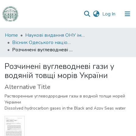
(current)
Log In
Communities
Home
Наукові видання ОНУ імені І. І. Мечникова
&
Вісник Одеського національного університету. Географічні та геологічні науки
Collections
Розчинені вуглеводневі гази у водяній товщі морів України
All of DSpace
Розчинені вуглеводневі гази у
водяній товщі морів України
Statistics
Alternative Title
Растворенные углеводородные газы в водной толще морей
Украини
Dissolved hydrocarbon gases in the Black and Azov Seas water