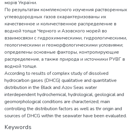
морів України.
По результатам комплексного изучения растворенных
углеводородных газов охарактеризованы их
качественное и количественное распределение в
водной толще Черного и Азовского морей во
взаимосвязи с гидрохимическими, гидрологическими,
геологическими и геоморфологическими условиями;
определены основные факторы, контролирующие
распределение, а также природа и источники РУВГ в
водной толще.
According to results of complex study of dissolved
hydrocarbon gases (DHCG) qualitative and quantitative
distribution in the Black and Azov Seas water
interdependent hydrochemical, hydrological, geological and
geomorphological conditions are characterized; main
controlling the distribution factors as well as thr origin and
sources of DHCG within the seawater have been evaluated.
Keywords