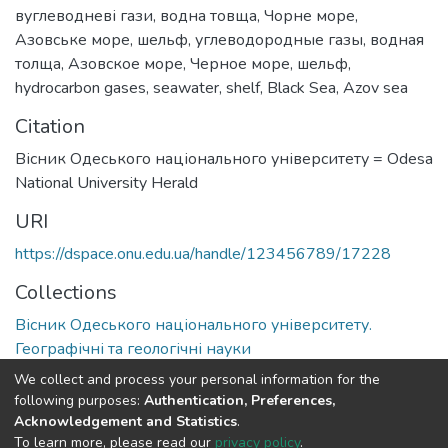
вуглеводневі гази
,
водна товща
,
Чорне море
,
Азовське море
,
шельф
,
углеводородные газы
,
водная
толща
,
Азовское море
,
Черное море
,
шельф
,
hydrocarbon gases
,
seawater
,
shelf
,
Black Sea
,
Azov sea
Citation
Вісник Одеського національного університету = Odesa
National University Herald
URI
https://dspace.onu.edu.ua/handle/123456789/17228
Collections
Вісник Одеського національного університету.
Географічні та геологічні науки
We collect and process your personal information for the
Full item page
following purposes:
Authentication, Preferences,
Acknowledgement and Statistics
.
To learn more, please read our
privacy policy
.