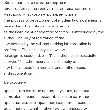
обосновано, что сегодня теория и
философия права требуют исследовательского,
методологического антропоцентризма.
The process of development of modem law awareness is
researched. The notion of law category
as the instrument of scientific cognition is introduced by the
author. The way of realization of the
law destiny by the will and thinking interpretation is
preferred.; The necessity in new law
paradigm is substantiated. The author has successfully
showed* that.the theory and philosophy of
law today needs the research and methodological
anthropocentrism.
Keywords
право
,
інтегративне праворозуміння
,
правова
свідомість
,
правова реальність
,
интегративное
правопоиимание
,
правовое сознание
,
правовая
реальность
,
law
,
integrative law awareness
,
law