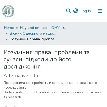
(current)
Log In
Communities
Home
Наукові видання ОНУ імені І. І. Мечникова
&
Вісник Одеського національного університету. Правознавство
Collections
Розуміння права: проблеми та сучасні підходи до його дослідження
All of DSpace
Розуміння права: проблеми та
сучасні підходи до його
Statistics
дослідження
Alternative Title
Правопонимание: проблемы и современные подходы к его
исследованию
Understanding of right: problems and contemporary approaches of
its research