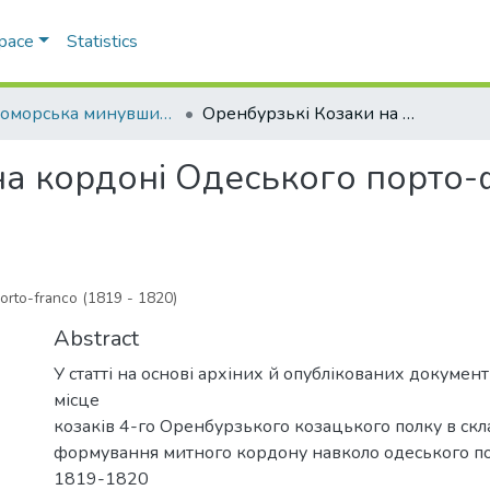
Space
Statistics
Чорноморська минувшина
Оренбурзькі Козаки на кордоні Одеського порто-франко (1819 – 1820 рр.)
на кордоні Одеського порто-
rto-franco (1819 - 1820)
Abstract
У статті на основі архіних й опублікованих докумен
місце
козаків 4-го Оренбурзького козацького полку в ск
формування митного кордону навколо одеського п
1819-1820