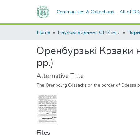
Communities & Collections
All of D
Home
Наукові видання ОНУ імені І. І. Мечникова
Оренбурзькі Козаки 
рр.)
Alternative Title
The Orenbourg Cossacks on the border of Odessa po
Files