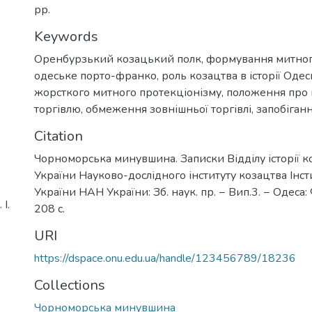
рр.
Keywords
Оренбурзький козацький полк
,
формування митног
одеське порто-франко
,
роль козацтва в історії Одес
жорсткого митного протекціонізму
,
положення про 
торгівлю
,
обмеження зовнішньої торгівлі
,
запобіган
Citation
Чорноморська минувшина. Записки Відділу історії к
України Науково-дослідного інституту козацтва Інсти
України НАН України: Зб. наук. пр. − Вип.3. − Одеса:
І.
208 с.
URI
https://dspace.onu.edu.ua/handle/123456789/18236
Collections
Чорноморська минувшина