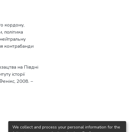
о кордону
,
и
,
політика
нейтральну
ня контрабанди
озацтва на Півдні
туту історії
 Фенікс, 2008. −
We collect and process your personal information for the