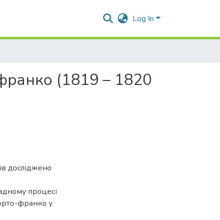
Log In
франко (1819 – 1820
тів досліджено
ладному процесі
орто-франко у