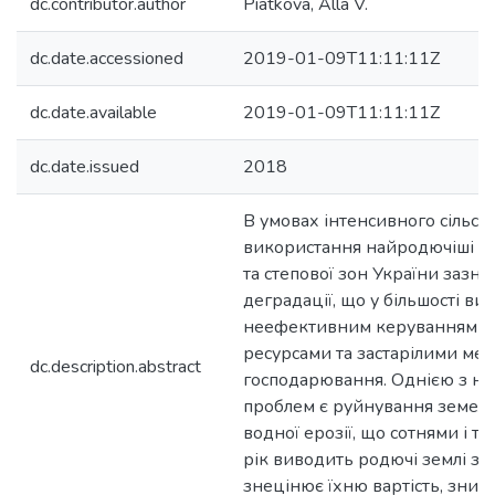
dc.contributor.author
Piatkova, Alla V.
dc.date.accessioned
2019-01-09T11:11:11Z
dc.date.available
2019-01-09T11:11:11Z
dc.date.issued
2018
В умовах інтенсивного сільс
використання найродючіші ґр
та степової зон України зазн
деградації, що у більшості вип
неефективним керуванням 
ресурсами та застарілими ме
dc.description.abstract
господарювання. Однією з н
проблем є руйнування земель 
водної ерозії, що сотнями і т
рік виводить родючі землі з 
знецінює їхню вартість, зниж