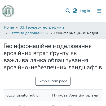
(current)
Log In
Communities
Home
03. Геолого-географічний факультет
&
Статті та доповіді ГГФ
Геоінформаційне моделювання ерозійних втрат ґрунту як важлива ланка облаштування ерозійно-небезпечних ландшафтів
Collections
Геоінформаційне моделювання
All of DSpace
ерозійних втрат ґрунту як
важлива ланка облаштування
Statistics
ерозійно-небезпечних ландшафтів
Simple item page
dc.contributor.author
П’яткова, Алла Вікторівна