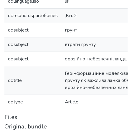
dc.language.iso
uk
dc.relation.ispartofseries
;Кн. 2
dc.subject
грунт
dc.subject
втрати грунту
dc.subject
ерозійно-небезпечні ландша
Геоінформаційне моделюванн
dc.title
ґрунту як важлива ланка обл
ерозійно-небезпечних ландш
dc.type
Article
Files
Original bundle