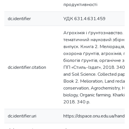
продуктивності
dc.identifier
УДК 631.4:631.459
Агрохімія і ґрунтознавство. 
тематичний науковий збірник
випуск. Книга 2. Меліорація, 
охорона ґрунтів, агрохімія, гу
біологія ґрунтів, органічне зе
dc.identifier.citation
ПП «Стиль-Іздат», 2018. 340 с.
and Soil Science. Collected paper
Book 2. Melioration, Land reclama
conservation, Agrochemistry, Hum
biology, Organic farming. Kharkiv:
2018. 340 p.
dc.identifier.uri
https://dspace.onu.edu.ua/han