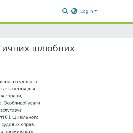
Log In
ктичних шлюбних
ваності судового
ть значення для
ля справи,
. Особливої уваги
заслуговує
тті 61 Цивільного
 судових справ,
 що проживають