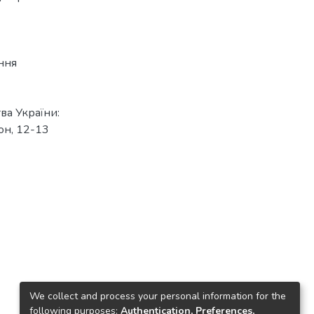
ння
ва України:
он, 12-13
We collect and process your personal information for the
following purposes:
Authentication, Preferences,