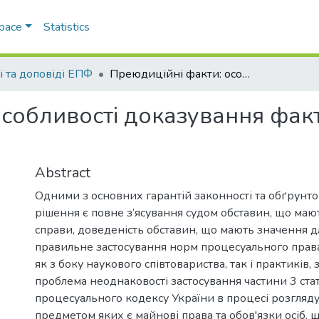
Space
Statistics
і та доповіді ЕПФ
Преюдиційні факти: особливості доказування фактичних шлюбних відносин
особливості доказування фа
Abstract
Одними з основних гарантій законності та обґрунто
рішення є повне з’ясування судом обставин, що маю
справи, доведеність обставин, що мають значення д
правильне застосування норм процесуального права
як з боку наукового співтовариства, так і практиків, 
проблема неоднаковості застосування частини 3 ста
процесуального кодексу України в процесі розгляду
предметом яких є майнові права та обов'язки осіб,