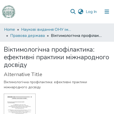
(current)
Log In
Communities
Home
Наукові видання ОНУ імені І. І. Мечникова
&
Правова держава
Віктимологічна профілактика: ефективні практики міжнародного досвіду
Collections
Віктимологічна профілактика:
All of DSpace
ефективні практики міжнародного
досвіду
Statistics
Alternative Title
Віктимологічна профілактика: ефективні практики
міжнародного досвіду