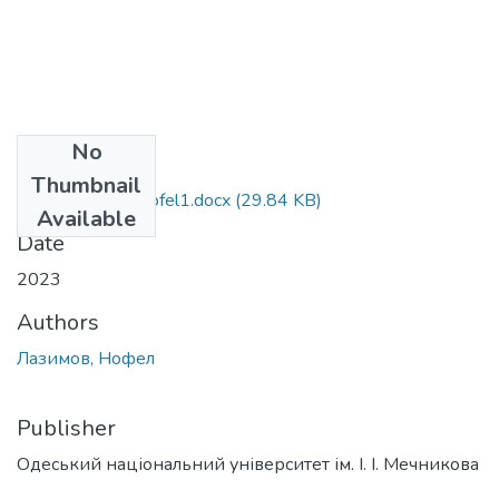
No
Files
Thumbnail
242_Lazimov _Nofel1.docx
(29.84 KB)
Available
Date
2023
Authors
Лазимов, Нофел
Publisher
Одеський національний університет ім. І. І. Мечникова