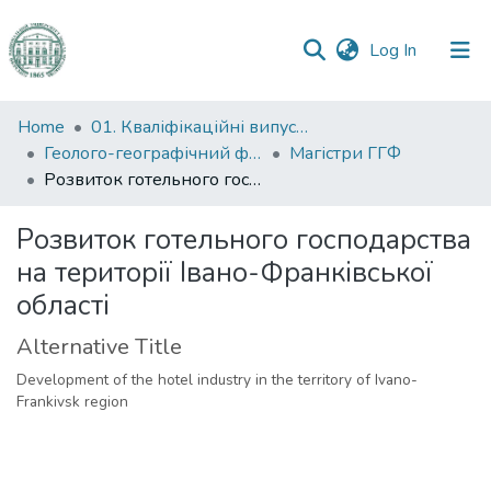
(current)
Log In
Communities
Home
01. Кваліфікаційні випускні роботи здобувачів вищої освіти
&
Геолого-географічний факультет
Магістри ГГФ
Collections
Розвиток готельного господарства на території Івано-Франківської області
All of DSpace
Розвиток готельного господарства
на території Івано-Франківської
Statistics
області
Alternative Title
Development of the hotel industry in the territory of Ivano-
Frankivsk region