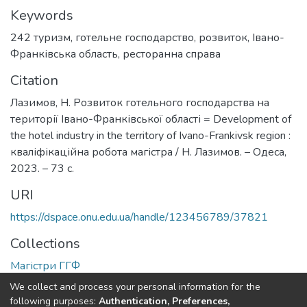
Keywords
242 туризм
,
готельне господарство
,
розвиток
,
Івано-
Франківська область
,
ресторанна справа
Citation
Лазимов, Н. Розвиток готельного господарства на
території Івано-Франківської області = Development of
the hotel industry in the territory of Ivano-Frankivsk region :
кваліфікаційна робота магістра / Н. Лазимов. – Одеса,
2023. – 73 с.
URI
https://dspace.onu.edu.ua/handle/123456789/37821
Collections
Магістри ГГФ
We collect and process your personal information for the
Full item page
following purposes:
Authentication, Preferences,