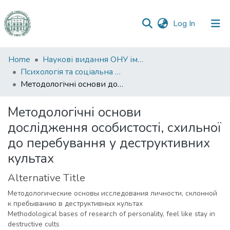
(current)
Log In
Communities
Home
Наукові видання ОНУ імені І. І. Мечникова
&
Психологія та соціальна робота
Collections
Методологічні основи дослідження особистості, схильної до перебування у деструктивних культах
All of DSpace
Методологічні основи
дослідження особистості, схильної
Statistics
до перебування у деструктивних
культах
Alternative Title
Методологические основы исследования личности, склонной
к пребыванию в деструктивных культах
Methodological bases of research of personality, feel like stay in
destructive cults