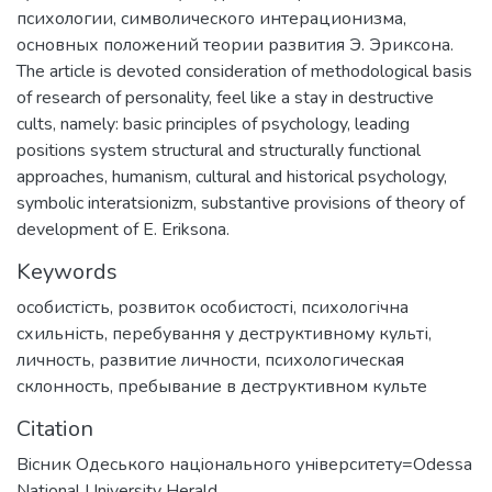
психологии, символического интерационизма,
основных положений теории развития Э. Эриксона.
The article is devoted consideration of methodological basis
of research of personality, feel like a stay in destructive
cults, namely: basic principles of psychology, leading
positions system structural and structurally functional
approaches, humanism, cultural and historical psychology,
symbolic interatsionizm, substantive provisions of theory of
development of E. Eriksona.
Keywords
особистість
,
розвиток особистості
,
психологічна
схильність
,
перебування у деструктивному культі
,
личность
,
развитие личности
,
психологическая
склонность
,
пребывание в деструктивном культе
Citation
Вiсник Одеського нацiонального унiверситету=Odessa
National University Herald