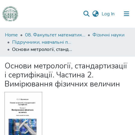
(current)
Log In
Communities
Home
08. Факультет математики, фізики та інформаційних технологій
Фізичні науки
&
Підручники, навчальні посібники та інші науково- та навчально-методичні праці ФМФІТ (Фізичні науки)
Collections
Основи метрології, стандартизації і сертифікації. Частина 2. Вимірювання фізичних величин
All of DSpace
Основи метрології, стандартизації
і сертифікації. Частина 2.
Statistics
Вимірювання фізичних величин