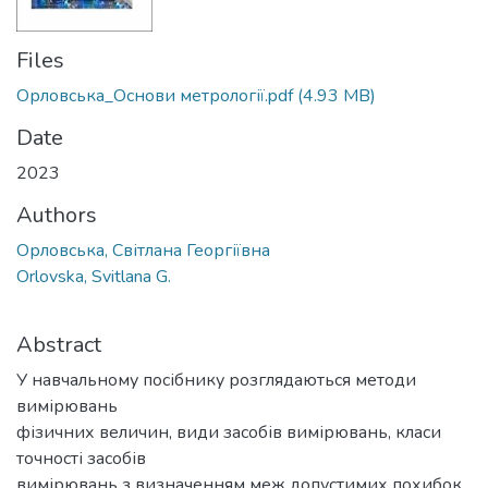
Files
Орловська_Основи метрології.pdf
(4.93 MB)
Date
2023
Authors
Орловська, Світлана Георгіївна
Orlovska, Svitlana G.
Abstract
У навчальному посібнику розглядаються методи
вимірювань
фізичних величин, види засобів вимірювань, класи
точності засобів
вимірювань з визначенням меж допустимих похибок.