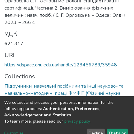
Орловська С. Г. Основи метрології, стандартизації і
сертифікації. Частина 2. Вимірювання фізичних
величин : навч. посіб. / С. Г. Орловська. – Одеса : Олді+,
2023. – 266 с.
УДК
621.317
URI
https://dspace.onu.edu.ua/handle/123456789/35948
Collections
Підручники, навчальні посібники та інші науково- та
навчально-методичні праці ФМФІТ (Фізичні науки)
We collect and process your personal information for the
Full item page
following purposes:
Authentication, Preferences,
Acknowledgement and Statistics
.
To learn more, please read our
privacy policy
.
DSpace software
copyright © 2009-2026
LYRASIS
Cookie
Privacy
End User
Send
Customize
Decline
That's ok