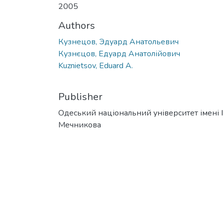
2005
Authors
Кузнецов, Эдуард Анатольевич
Кузнєцов, Едуард Анатолійович
Kuznietsov, Eduard A.
Publisher
Одеський національний університет імені І. 
Мечникова