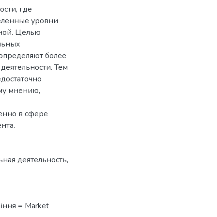
сти, где
деленные уровни
ной. Целью
льных
определяют более
деятельности. Тем
едостаточно
му мнению,
енно в сфере
нта.
ьная деятельность
,
іння = Market