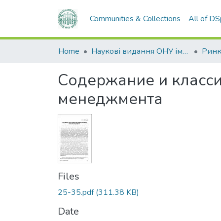
Communities & Collections
All of D
Home
Наукові видання ОНУ імені І. І. Мечникова
Содержание и класс
менеджмента
Files
25-35.pdf
(311.38 KB)
Date