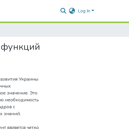
Log In
 функций
азвития Украины
очных
ое значение. Это
рую необходимость
адров с
 знаний.
нт является четко