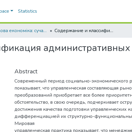
Space
Statistics
Ринкова економіка: сучасна теорія і практика управління
Содержание и классификация административных функций менеджмента
ификация административных
Abstract
Современный период социально-экономического р
показывает, что управленческая составляющая рын
преобразований приобретает все более приоритетн
обстоятельство, в свою очередь, подчеркивает ост
достижения качества подготовки управленческих к
дифференциацией их структурно-функциональных
Мировая
управленческая практика показывает, что менеджме