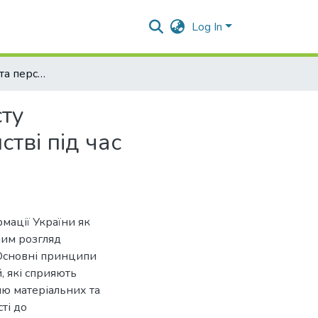
Log In
Сучасні виклики та перспективи соціального захисту військовослужбовців в адміністративному судочинстві під час військового стану
сту
тві під час
рмації України як
ним розгляд
 Основні принципи
, які сприяють
ню матеріальних та
ті до