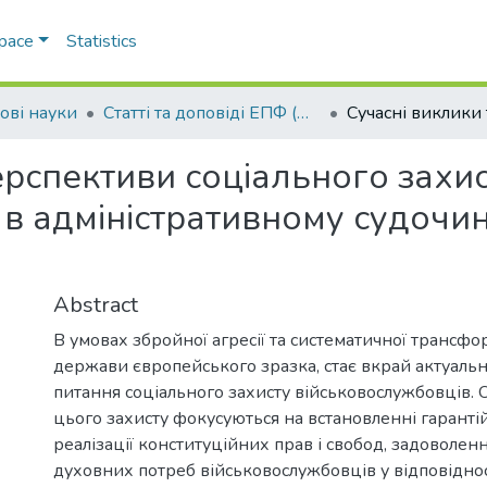
Space
Statistics
ові науки
Статті та доповіді ЕПФ (Правові науки)
ерспективи соціального захи
в адміністративному судочинс
Abstract
В умовах збройної агресії та систематичної трансфо
держави європейського зразка, стає вкрай актуаль
питання соціального захисту військовослужбовців.
цього захисту фокусуються на встановленні гарантій
реалізації конституційних прав і свобод, задоволен
духовних потреб військовослужбовців у відповіднос