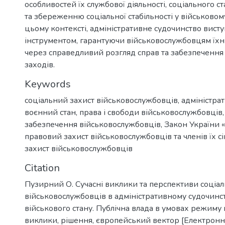
особливостей їх службової діяльності, соціального ста
та збереженню соціальної стабільності у військовом
цьому контексті, адміністративне судочинство вист
інструментом, гарантуючи військовослужбовцям їхні
через справедливий розгляд справ та забезпечення
заходів.
Keywords
соціальний захист військовослужбовців
,
адміністра
воєнний стан
,
права і свободи військовослужбовців
забезпечення військовослужбовців
,
Закон України «
правовий захист військовослужбовців та членів їх с
захист військовослужбовців
Citation
Пузирний О. Сучасні виклики та перспективи соціал
військовослужбовців в адміністративному судочинств
військового стану. Публічна влада в умовах режиму 
виклики, рішення, європейський вектор [Електронни