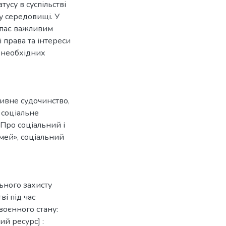
тусу в суспільстві
у середовищі. У
упає важливим
 права та інтереси
 необхідних
тивне судочинство
,
,
соціальне
Про соціальний і
імей»
,
соціальний
ьного захисту
і під час
воєнного стану:
й ресурс] :