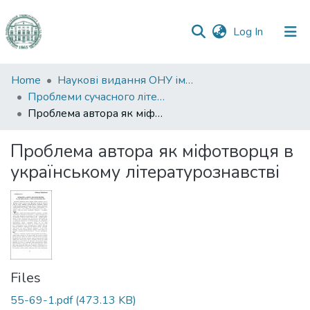
(current)
Log In
Communities
Home
Наукові видання ОНУ імені І. І. Мечникова
&
Проблеми сучасного літературознавства
Collections
Проблема автора як міфотворця в українському літературознавстві
All of DSpace
Проблема автора як міфотворця в
українському літературознавстві
Statistics
Files
55-69-1.pdf
(473.13 KB)