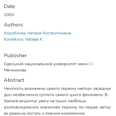
Date
2003
Authors
Коробкова, Наталія Костянтинівна
Korobkova, Nataliia K.
Publisher
Одеський національний університет імені І. І.
Мечникова
Abstract
Нечіткість визначень самого терміну «автор» засвідчує
досі незбагненну сутність самого цього феномену. В.
Халізєв акцентує увагу на трьох найбільш
розповсюджених значеннях терміну: по-перше, автор
як реальна постать з певним комплексом