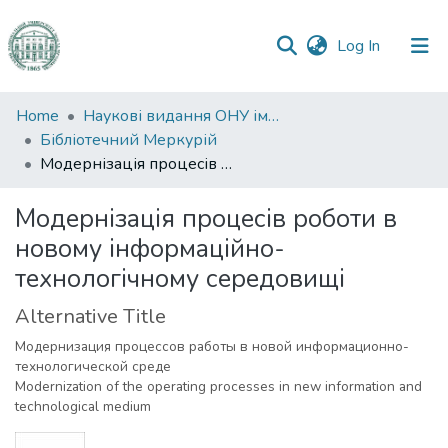
(current)
Log In
Communities
Home
Наукові видання ОНУ імені І. І. Мечникова
&
Бібліотечний Меркурій
Collections
Модернізація процесів роботи в новому інформаційно-технологічному середовищі
All of DSpace
Модернізація процесів роботи в
новому інформаційно-
Statistics
технологічному середовищі
Alternative Title
Модернизация процессов работы в новой информационно-
технологической среде
Modernization of the operating processes in new information and
technological medium