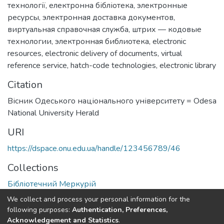
технології
,
електронна бібліотека
,
электронные
ресурсы
,
электронная доставка документов
,
виртуальная справочная служба
,
штрих — кодовые
технологии
,
электронная библиотека
,
electronic
resources
,
electronic delivery of documents
,
virtual
reference service
,
hatch-code technologies
,
electronic library
Citation
Вісник Одеського національного університету = Odesa
National University Herald
URI
https://dspace.onu.edu.ua/handle/123456789/46
Collections
Бібліотечний Меркурій
We collect and process your personal information for the
Full item page
following purposes:
Authentication, Preferences,
Acknowledgement and Statistics
.