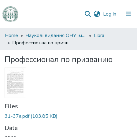
(current)
Log In
Communities
Home
Наукові видання ОНУ імені І. І. Мечникова
Libra
&
Профессионал по призванию
Collections
Профессионал по призванию
All of DSpace
Statistics
Files
31-37а.pdf
(103.85 KB)
Date