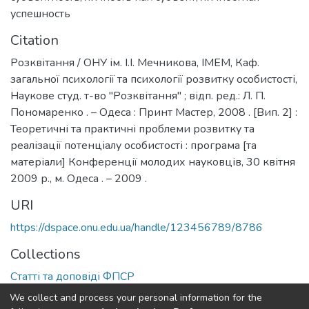
успешность
Citation
Розквітання / ОНУ ім. І.І. Мечникова, ІМЕМ, Каф.
загальної психології та психології розвитку особистості,
Наукове студ. т-во "Розквітання" ; відп. ред.: Л. П.
Пономаренко . – Одеса : Принт Мастер, 2008 . [Вип. 2] :
Теоретичні та практичні проблеми розвитку та
реалізації потенціалу особистості : програма [та
матеріали] Конференції молодих науковців, 30 квітня
2009 р., м. Одеса . – 2009 .
URI
https://dspace.onu.edu.ua/handle/123456789/8786
Collections
Статті та доповіді ФПСР
We collect and process your personal information for the
Full item page