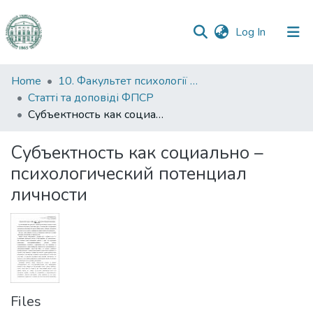
(current)
Log In
Communities
Home
10. Факультет психології та соціальної роботи
&
Статті та доповіді ФПСР
Collections
Субъектность как социально – психологический потенциал личности
All of DSpace
Субъектность как социально –
психологический потенциал
Statistics
личности
Files