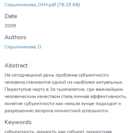
Скрыпникова_ОНУ.pdf
(78.29 KB)
Date
2009
Authors
Скрыпникова, О.
Abstract
На сегодняшний день проблема субъектности
человека становится одной из наиболее актуальных.
Переступив черту в 3е тысячелетие, где важнейшим
человеческим качеством стала личная эффективность,
понятие субъектности как нельзя лучше подходит к
разрешению вопроса личностной успешности.
Keywords
субъектность
,
личность как субъект
,
личностная