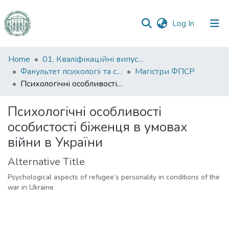
(current)
Log In
Communities
Home
01. Кваліфікаційні випускні роботи здобувачів вищої освіти
&
Факультет психології та соціальної роботи
Магістри ФПСР
Collections
Психологічні особливості особистості біженця в умовах війни в України
All of DSpace
Психологічні особливості
особистості біженця в умовах
Statistics
війни в України
Alternative Title
Psychological aspects of refugee’s personality in conditions of the
war in Ukraine