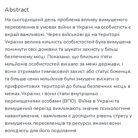
Abstract
На сьогоднішній день проблема впливу вимушеного
переселення в умовах війни в Україні на особистість є
вкрай важливою. Через військові дії на території
України велика кількість особистостей була вимушена
покинути свої домівки та шукати захисту у більш
безпечному місці. Показано, що близько п’яти
мільйонів особистостей виїхало за межі держави, і
вони отримали тимчасовий захист або статус біженця,
та більше семи мільйонів були змушені виїхати із
прифронтових територій до більш безпечних місць в
межах України, і вони стали внутрішньо
переміщеними особами (ВПО). Війна в Україні та
вимушений переїзд викликають значне психологічне
навантаження, і важливим є дослідити рівень стресу у
вимушених переселенців та ресурси, якими вони
володіють для його подолання.