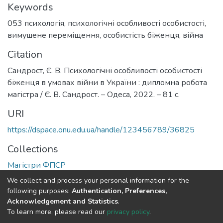
Keywords
053 психологія
,
психологічні особливості особистості
,
вимушене переміщення
,
особистість біженця
,
війна
Citation
Сандрост, Є. В. Психологічні особливості особистості
біженця в умовах війни в України : дипломна робота
магістра / Є. В. Сандрост. – Одеса, 2022. – 81 с.
URI
https://dspace.onu.edu.ua/handle/123456789/36825
Collections
Магістри ФПСР
We collect and process your personal information for the
Full item page
following purposes:
Authentication, Preferences,
Acknowledgement and Statistics
.
To learn more, please read our
privacy policy
.
DSpace software
copyright © 2009-2026
LYRASIS