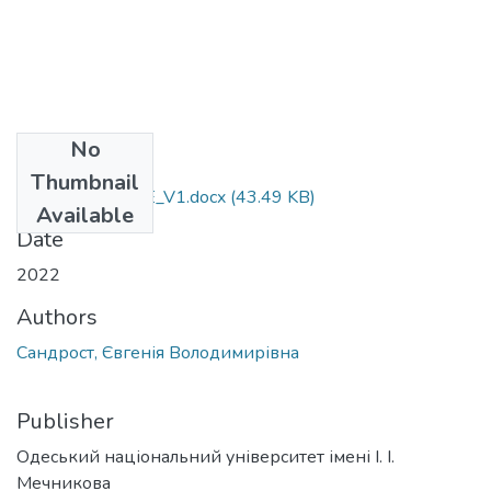
No
Files
Thumbnail
053_Sandrost_YE_V1.docx
(43.49 KB)
Available
Date
2022
Authors
Сандрост, Євгенія Володимирівна
Publisher
Одеський національний університет імені І. І.
Мечникова