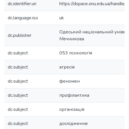
dc.identifier.uri
https://dspace.onu.edu.ua/hand
dc.language.iso
uk
Одеський національний університ
dc.publisher
Мечникова
dc.subject
053 психологія
dc.subject
агресія
dc.subject
феномен
dc.subject
профілактика
dc.subject
організація
dc.subject
дослідження