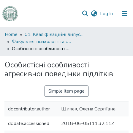
(current)
Log In
Communities
Home
01. Кваліфікаційні випускні роботи здобувачів вищої освіти
&
Факультет психології та соціальної роботи
Collections
Особистісні особливості агресивної поведінки підлітків
All of DSpace
Особистісні особливості
агресивної поведінки підлітків
Statistics
Simple item page
dc.contributor.author
Щипак, Олена Сергіївна
dc.date.accessioned
2018-06-05T11:32:11Z