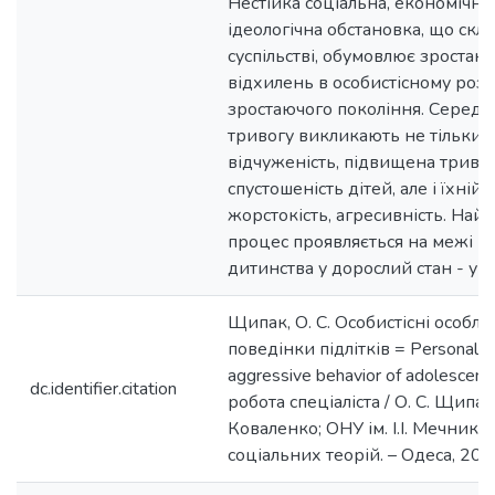
Нестійка соціальна, економічна,
ідеологічна обстановка, що скл
суспільстві, обумовлює зростан
відхилень в особистісному розв
зростаючого покоління. Серед 
тривогу викликають не тільки 
відчуженість, підвищена триво
спустошеність дітей, але і їхній 
жорстокість, агресивність. Най
процес проявляється на межі п
дитинства у дорослий стан - у пі
Щипак, О. С. Особистісні особли
поведінки підлітків = Personality 
aggressive behavior of adolescen
dc.identifier.citation
робота спеціаліста / О. С. Щипак;
Коваленко; ОНУ ім. І.І. Мечников
соціальних теорій. – Одеса, 2017