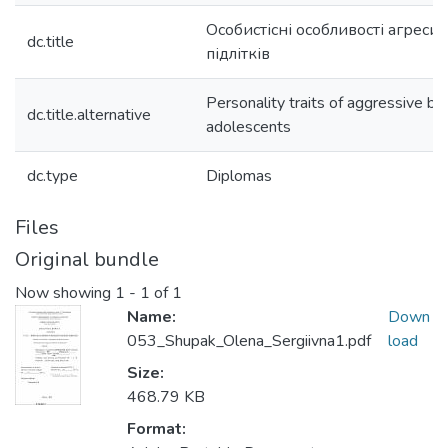
Особистісні особливості агреси
dc.title
підлітків
Personality traits of aggressive be
dc.title.alternative
adolescents
dc.type
Diplomas
Files
Original bundle
Now showing
1 - 1 of 1
Name:
Down
053_Shupak_Olena_Sergiivna1.pdf
load
Size:
468.79 KB
Format: