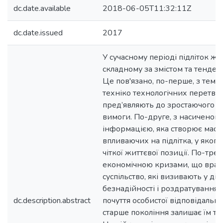
dc.date.available
2018-06-05T11:32:11Z
dc.date.issued
2017
У сучасному періоді підліток жив
складному за змістом та тенденц
Це пов'язано, по-перше, з темп
техніко технологічних перетвор
пред’являють до зростаючого п
вимоги. По-друге, з насиченою
інформацією, яка створює масу 
впливаючих на підлітка, у яког
чіткої життєвої позиції. По-трет
економічною кризами, що враз
суспільство, які визивають у діт
безнадійності і роздратування (
dc.description.abstract
почуття особистої відповідально
старше покоління залишає їм та