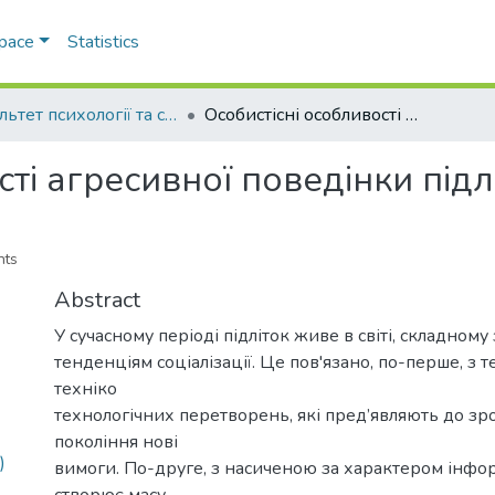
Space
Statistics
Факультет психології та соціальної роботи
Особистісні особливості агресивної поведінки підлітків
ті агресивної поведінки підлі
nts
Abstract
У сучасному періоді підліток живе в світі, складному 
тенденціям соціалізації. Це пов'язано, по-перше, з 
техніко
технологічних перетворень, які пред’являють до зр
покоління нові
)
вимоги. По-друге, з насиченою за характером інфо
створює масу