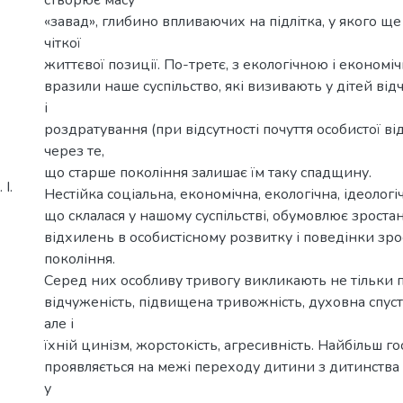
«завад», глибино впливаючих на підлітка, у якого щ
чіткої
життєвої позиції. По-третє, з екологічною і економ
вразили наше суспільство, які визивають у дітей від
і
роздратування (при відсутності почуття особистої ві
через те,
що старше покоління залишає їм таку спадщину.
І.
Нестійка соціальна, економічна, екологічна, ідеологі
що склалася у нашому суспільстві, обумовлює зроста
відхилень в особистісному розвитку і поведінки зр
покоління.
Серед них особливу тривогу викликають не тільки 
відчуженість, підвищена тривожність, духовна спуст
але і
їхній цинізм, жорстокість, агресивність. Найбільш г
проявляється на межі переходу дитини з дитинства 
у