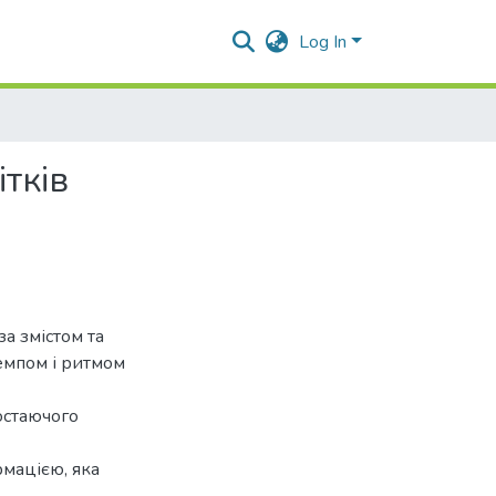
Log In
тків
за змістом та
темпом і ритмом
остаючого
рмацією, яка