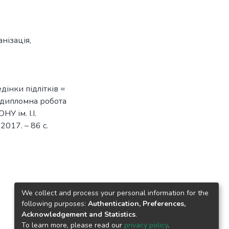
анізація
,
дінки підлітків =
s : дипломна робота
НУ ім. І.І.
2017. – 86 с.
We collect and process your personal information for the
following purposes:
Authentication, Preferences,
Acknowledgement and Statistics
.
To learn more, please read our
privacy policy
.