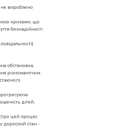
е не вироблено
ічною кризами, що
чуття безнадійності
дповідальності)
чна обстановка,
ння різноманітних
остаючого
прогресуюча
ошеність дітей,
остро цей процес
у дорослий стан -