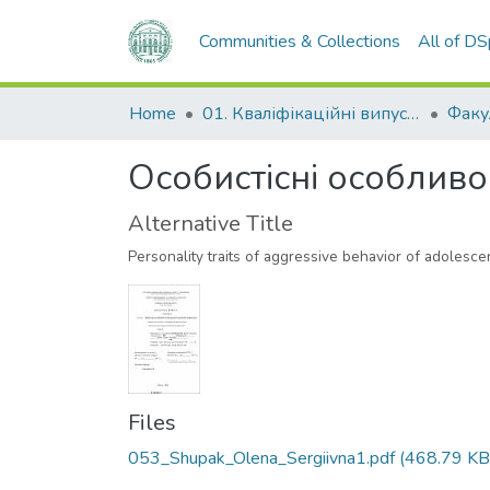
Communities & Collections
All of D
Home
01. Кваліфікаційні випускні роботи здобувачів вищої освіти
Особистісні особливос
Alternative Title
Personality traits of aggressive behavior of adolesce
Files
053_Shupak_Olena_Sergiivna1.pdf
(468.79 KB