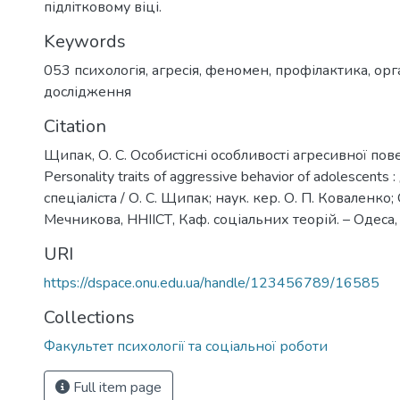
підлітковому віці.
Keywords
053 психологія
,
агресія
,
феномен
,
профілактика
,
орг
дослідження
Citation
Щипак, О. С. Особистісні особливості агресивної пове
Personality traits of aggressive behavior of adolescent
спеціаліста / О. С. Щипак; наук. кер. О. П. Коваленко; О
Мечникова, ННІІСТ, Каф. соціальних теорій. – Одеса, 
URI
https://dspace.onu.edu.ua/handle/123456789/16585
Collections
Факультет психології та соціальної роботи
Full item page