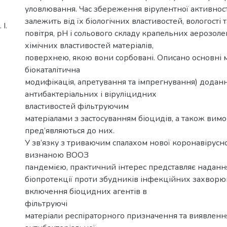
уловлювання. Час збереження вірулентної активност
залежить від їх біологічних властивостей, вологості
І.
повітря, рН і сольового складу крапельних аерозоле
хімічних властивостей матеріалів,
поверхнею, якою вони сорбовані. Описано основні м
біокаталітична
модифікація, апретування та імпрегнування) додан
антибактеріальних і віруліцидних
властивостей фільтруючим
матеріалами з застосуванням біоцидів, а також вимо
пред’являються до них.
У зв’язку з триваючим спалахом нової коронавірусної 
визнаною ВООЗ
пандемією, практичний інтерес представляє наданн
біопротекції проти збудників інфекційних захворю
включення біоцидних агентів в
фільтруючі
матеріали респіраторного призначення та виявленн