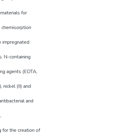
 materials for
ng chemisorption
the impregnated
s: N-containing
ting agents (EDTA,
 nickel (II) and
ntibacterial and
,
 for the creation of