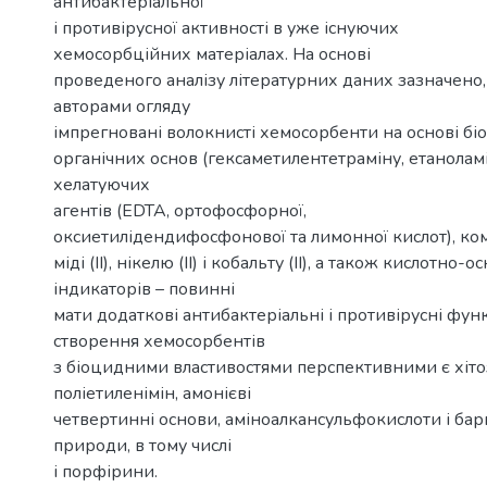
антибактеріальної
і противірусної активності в уже існуючих
хемосорбційних матеріалах. На основі
проведеного аналізу літературних даних зазначено
авторами огляду
імпрегновані волокнисті хемосорбенти на основі бі
органічних основ (гексаметилентетраміну, етаноламін
хелатуючих
агентів (EDTA, ортофосфорної,
оксиетилідендифосфонової та лимонної кислот), ко
міді (II), нікелю (II) і кобальту (II), а також кислотно-
індикаторів – повинні
мати додаткові антибактеріальні і противірусні функ
створення хемосорбентів
з біоцидними властивостями перспективними є хіто
поліетиленімін, амонієві
четвертинні основи, аміноалкансульфокислоти і бар
природи, в тому числі
і порфірини.