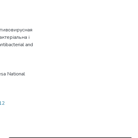
отивовирусная
актеріальна і
antibacterial and
sa National
712