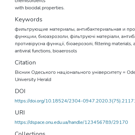
chemisorbents
with biocidal properties.
Keywords
фильтрующие материалы
,
антибактериальная и пр
функции
,
биоаэрозоли
,
фільтруючі матеріали
,
антиб
противірусна функції
,
біоаерозолі
,
filtering materials
,
antiviral functions
,
bioaerosols
Citation
Вісник Одеського національного університету = Ode
University Herald
DOI
https://doi.org/10.18524/2304-0947.2020.3(75).211
URI
https://dspace.onu.edu.ua/handle/123456789/29170
Collections