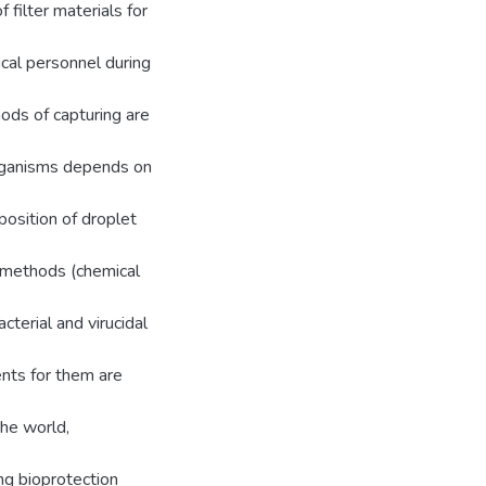
 filter materials for
ical personnel during
hods of capturing are
oorganisms depends on
position of droplet
n methods (chemical
cterial and virucidal
ents for them are
the world,
ing bioprotection