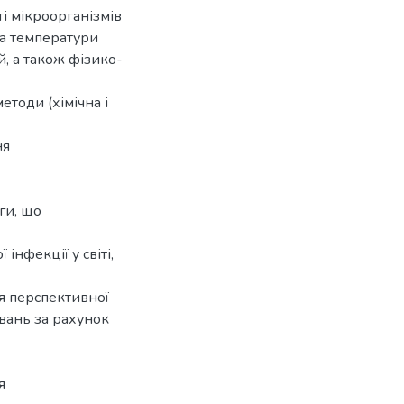
і мікроорганізмів
 та температури
й, а також фізико-
етоди (хімічна і
ня
ги, що
інфекції у світі,
я перспективної
вань за рахунок
я