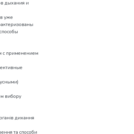
ов дыхания и
 в уже
рактеризованы
 способы
м с применением
пективные
русными)
ем вибору
органів дихання
рення та способи