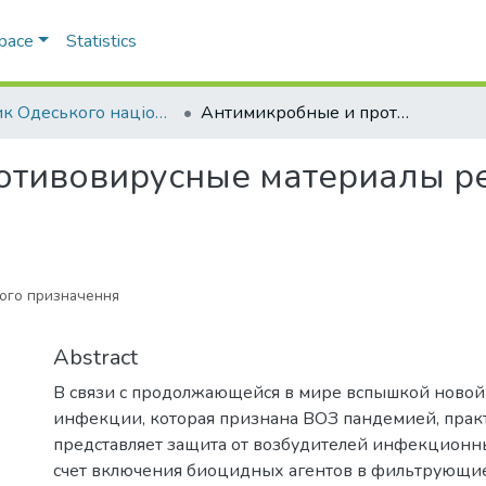
Space
Statistics
Вісник Одеського національного університету. Хімія
Антимикробные и противовирусные материалы респираторного назначения
отивовирусные материалы р
ного призначення
Abstract
В связи с продолжающейся в мире вспышкой ново
инфекции, которая признана ВОЗ пандемией, прак
представляет защита от возбудителей инфекционн
счет включения биоцидных агентов в фильтрующи