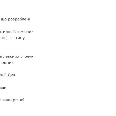
, що розроблені
оцидів: N-вмісних
ів), гліцину,
мплексних сполук
основних
ції. Для
зан,
вники різної