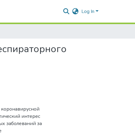
Log In
еспираторного
й коронавирусной
тический интерес
ых заболеваний за
е