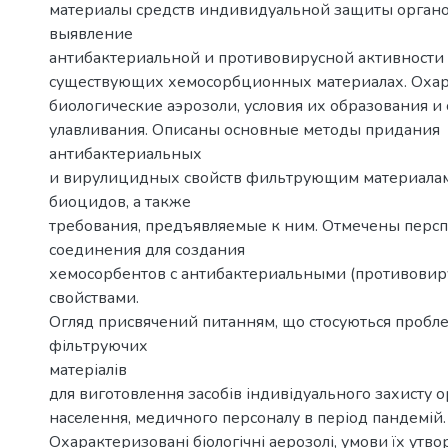
материалы средств индивидуальной защиты орган
выявление
антибактериальной и противовирусной активности
существующих хемосорбционных материалах. Оха
биологические аэрозоли, условия их образования и
улавливания. Описаны основные методы придания
антибактериальных
и вирулицидных свойств фильтрующим материала
биоцидов, а также
требования, предъявляемые к ним. Отмечены перс
соединения для создания
хемосорбентов с антибактериальными (противови
свойствами.
Огляд присвячений питанням, що стосуються пробл
фільтруючих
матеріалів
для виготовлення засобів індивідуального захисту 
населення, медичного персоналу в період пандемій.
Охарактеризовані біологічні аерозолі, умови їх утво