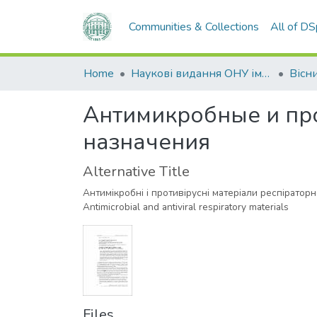
Communities & Collections
All of D
Home
Наукові видання ОНУ імені І. І. Мечникова
Антимикробные и пр
назначения
Alternative Title
Антимікробні і противірусні матеріали респіратор
Antimicrobial and antiviral respiratory materials
Files