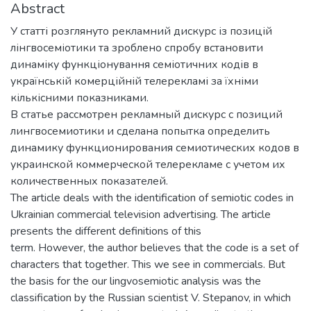
Abstract
У статті розглянуто рекламний дискурс із позицій
лінгвосеміотики та зроблено спробу встановити
динаміку функціонування семіотичних кодів в
українській комерційній телерекламі за їхніми
кількісними показниками.
В статье рассмотрен рекламный дискурс с позиций
лингвосемиотики и сделана попытка определить
динамику функционирования семиотических кодов в
украинской коммерческой телерекламе с учетом их
количественных показателей.
The article deals with the identification of semiotic codes in
Ukrainian commercial television advertising. The article
presents the different definitions of this
term. However, the author believes that the code is a set of
characters that together. This we see in commercials. But
the basis for the our lingvosemiotic analysis was the
classification by the Russian scientist V. Stepanov, in which