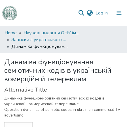
(current)
Log In
Communities
Home
Наукові видання ОНУ імені І. І. Мечникова
&
Записки з українського мовознавства
Collections
Динаміка функціонування семіотичних кодів в українській комерційній телерекламі
All of DSpace
Динаміка функціонування
семіотичних кодів в українській
Statistics
комерційній телерекламі
Alternative Title
Динамика функционирования семиотических кодов в
украинской коммерческой телерекламе
Operation dynamics of semiotic codes in ukrainian commercial TV
advertising