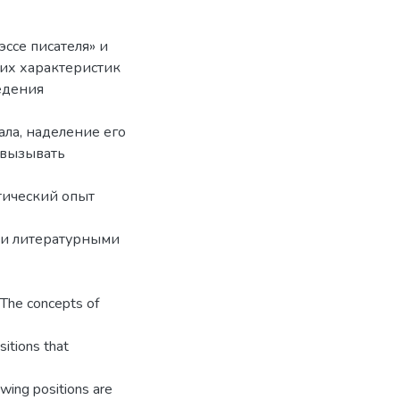
эссе писателя» и
щих характеристик
едения
ала, наделение его
 вызывать
тический опыт
ими литературными
 The concepts of
sitions that
lowing positions are