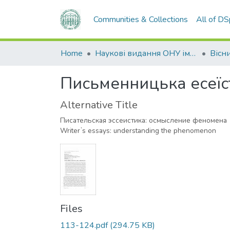
Communities & Collections
All of D
Home
Наукові видання ОНУ імені І. І. Мечникова
Письменницька есеїс
Alternative Title
Писательская эссеистика: осмысление феномена
Writerʼs essays: understanding the phenomenon
Files
113-124.pdf
(294.75 KB)