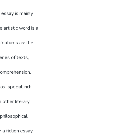
c essay is mainly
 artistic word is a
 features as: the
eries of texts,
 comprehension,
, special, rich,
 other literary
 philosophical,
 a fiction essay.