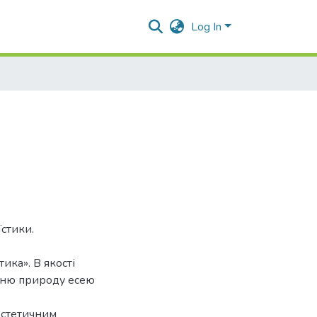
Log In
стики.
ика». В якості
жню природу есею
 естетичним