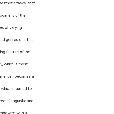
aesthetic tasks, that
mbodiment of the
es of varying
and genres of art as
ning feature of the
ay, which is most
xperience «becomes a
 which is turned to
ee of linguistic and
 endowed with a