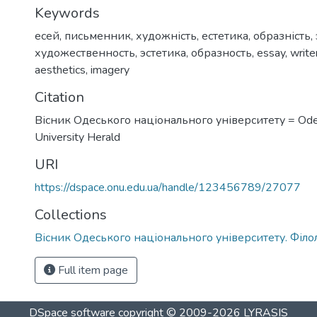
Keywords
есей
,
письменник
,
художність
,
естетика
,
образність
,
художественность
,
эстетика
,
образность
,
essay
,
write
aesthetics
,
imagery
Citation
Вісник Одеського національного університету = Ode
University Herald
URI
https://dspace.onu.edu.ua/handle/123456789/27077
Collections
Вісник Одеського національного університету. Філо
Full item page
DSpace software
copyright © 2009-2026
LYRASIS