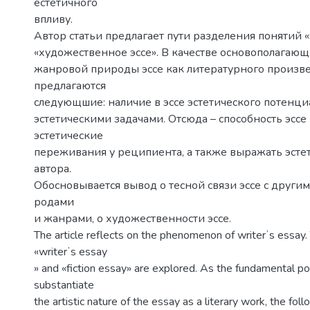
естетичного
впливу.
Автор статьи предлагает пути разделения понятий «
«художественное эссе». В качестве основополагаю
жанровой природы эссе как литературного произв
предлагаются
следующшие: наличие в эссе эстетического потенци
эстетическими задачами. Отсюда – способность эссе
эстетические
переживания у реципиента, а также выражать эсте
автора.
Обосновывается вывод о тесной связи эссе с друг
родами
и жанрами, о художественности эссе.
The article reflects on the phenomenon of writerʼs essay.
«writerʼs essay
» and «fiction essay» are explored. As the fundamental po
substantiate
the artistic nature of the essay as a literary work, the fol