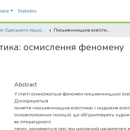
Space
Statistics
Вісник Одеського національного університету. Філологія
Письменницька есеїстика: осмислення феномену
тика: осмислення феномену
Abstract
У статті осмислюється феномен письменницької есеї
Досліджуються
поняття «письменницька есеїстика» і «художня есеїст
основоположних позицій, що обґрунтовують худо
як літературного
твору, називаються такі: він наділений насамперед