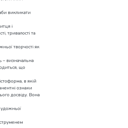
 аби викликати
итця і
і, тривалості та
ньої творчості як
ь – визначальна
водиться, що
стоформа, в якій
анентні ознаки
ього досвіду. Вона
художньої
 струменем