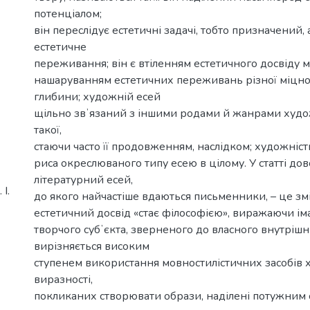
потенціалом;
він переслідує естетичні задачі, тобто призначений,
естетичне
переживання; він є втіленням естетичного досвіду м
нашаруванням естетичних переживань різної міцност
глибини; художній есей
щільно звʼязаний з іншими родами й жанрами худож
такої,
стаючи часто її продовженням, наслідком; художніст
риса окреслюваного типу есею в цілому. У статті до
літературний есей,
І.
до якого найчастіше вдаються письменники, – це змі
естетичний досвід «стає філософією», виражаючи ім
творчого субʼєкта, зверненого до власного внутрішн
вирізняється високим
ступенем використання мовностилістичних засобів 
виразності,
покликаних створювати образи, наділені потужним