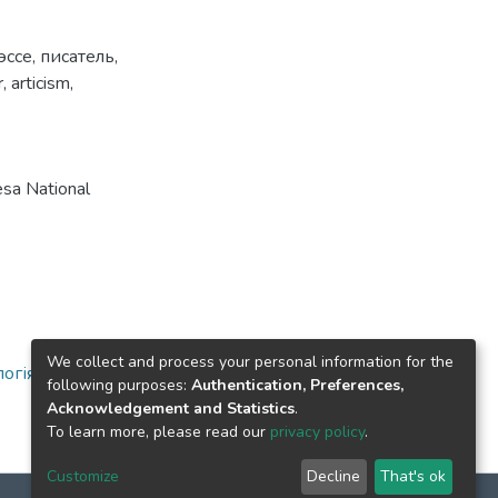
эссе
,
писатель
,
r
,
articism
,
sa National
We collect and process your personal information for the
логія
following purposes:
Authentication, Preferences,
Acknowledgement and Statistics
.
To learn more, please read our
privacy policy
.
Customize
Decline
That's ok