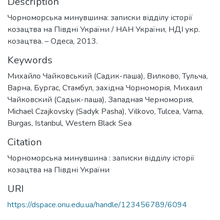
Description
Чорноморська минувшина: записки відділу історії
козацтва на Півдні України / НАН України, НДІ укр.
козацтва. – Одеса, 2013.
Keywords
Михайло Чайковський (Садик-паша)
,
Вилково
,
Тульча
,
Варна
,
Бургас
,
Стамбул
,
західна Чорноморія
,
Михаил
Чайковский (Садык-паша)
,
Западная Черномория
,
Michael Czajkovsky (Sadyk Pasha)
,
Vіlkovo
,
Tulcea
,
Varna
,
Burgas
,
Istanbul
,
Western Black Sea
Citation
Чорноморська минувшина : записки відділу історії
козацтва на Півдні України
URI
https://dspace.onu.edu.ua/handle/123456789/6094