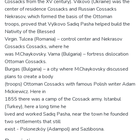
Cossacks from the XV century). Vіlkovo (Ukraine) was the
center of residence Cossacks and Russian Cossacks
Nekrasov, which formed the basis of the Ottoman
troops, proved that Vylkovo Sadiq Pasha helped build the
Nativity of the Blessed
Virgin. Tulcea (Romania) – control center and Nekrasov
Cossacks Cossacks, where he
was M.Chaykovsky. Varna (Bulgaria) – fortress dislocation
Ottoman Cossacks.
Burgas (Bulgaria) – a city where M.Chaykovsky discussed
plans to create a body
(troops) Ottoman Cossacks with famous Polish writer Adam
Mickiewicz. Here in
1855 there was a camp of the Cossack army. Istanbul
(Turkey), here a long time he
lived and worked Sadiq Pasha, near the town he founded
two settlements that still
exist - Polonezköy (Adampol) and Sazlibosna.