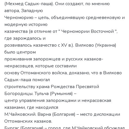
(Мехмед Садык-паша). Они создают, по мнению
автора, Западную
Черноморию – цепь, объединявшую средневековую и
модерную историю
казачества (в отличие от " Черномории Восточной ",
где зарождалось и
розвивалось казачество с XV в.). Вилково (Украина)
было центром
проживания запорожцев и русских казаков-
некрасовцев, которые составили
основу Оттоманского войска, доказано, что в Вилково
Садык-паша помогал
строительству храма Рождества Пресвятой
Богородицы. Тульча (Румыния) –
центр управления запорожцами и некрасовская
казаками, где находился
М.Чайковский. Варна (Болгария) – место дислокации
Оттоманских казаков.
Бургас (Болгария) – город, где М.Чайковский обсуждал