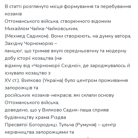
В статті розглянуто місця формування та перебування
козаків
Оттоманського війська, створенного відомим
Михайлом Чайка-Чайковським,
(Мехмед Садиком). Вони створюють, на думку автора,
Західну Чорноморію –
ланцюг, що тримав вкупі середньовічну та модерну
добу історії козацтва (на
відміну від «Чорноморії Східної», де зароджувалось й
існувало козацтво з
XV ст.). Вилково (Україна) було центром проживання
запорожців та
російських козаків-некрасів, які склали основу
Оттоманського війська,
доведено, що у Вилково Садик-паша сприяв
будівництву храма Різдва
Пресвятої Богородиці. Тульча (Румунія) – центр
керівництва запорожцями та