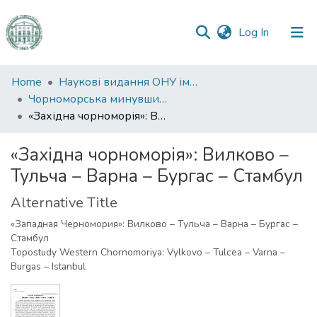
(current)
Log In
Communities
Home
Наукові видання ОНУ імені І. І. Мечникова
&
Чорноморська минувшина
Collections
«Західна чорноморія»: Вилково – Тульча – Варна – Бургас – Стамбул
All of DSpace
«Західна чорноморія»: Вилково –
Тульча – Варна – Бургас – Стамбул
Statistics
Alternative Title
«Западная Черномория»: Вилково – Тульча – Варна – Бургас –
Стамбул
Topostudy Western Chornomoriya: Vylkovo – Tulcea – Varna –
Burgas – Istanbul