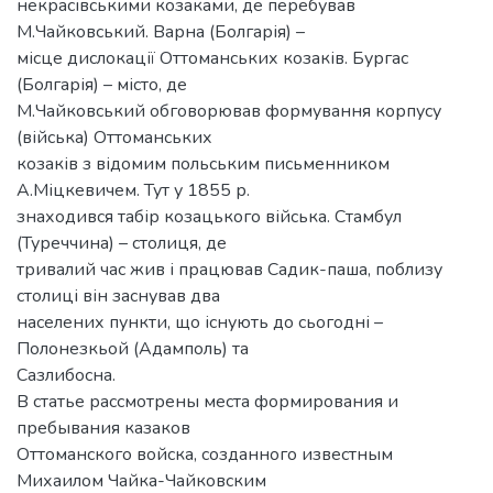
некрасівськими козаками, де перебував
М.Чайковський. Варна (Болгарія) –
місце дислокації Оттоманських козаків. Бургас
(Болгарія) – місто, де
М.Чайковський обговорював формування корпусу
(війська) Оттоманських
козаків з відомим польським письменником
А.Міцкевичем. Тут у 1855 р.
знаходився табір козацького війська. Стамбул
(Туреччина) – столиця, де
тривалий час жив і працював Садик-паша, поблизу
столиці він заснував два
населених пункти, що існують до сьогодні –
Полонезкьой (Адамполь) та
Сазлибосна.
В статье рассмотрены места формирования и
пребывания казаков
Оттоманского войска, созданного известным
Михаилом Чайка-Чайковским