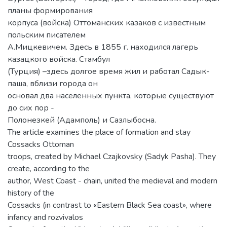
планы формирования
корпуса (войска) Оттоманских казаков с известным
польским писателем
А.Мицкевичем. Здесь в 1855 г. находился лагерь
казацкого войска. Стамбул
(Турция) –здесь долгое время жил и работал Садык-
паша, вблизи города он
основал два населенных пункта, которые существуют
до сих пор -
Полонезкей (Адамполь) и Сазлыбосна.
The article examines the place of formation and stay
Cossacks Ottoman
troops, created by Michael Czajkovsky (Sadyk Pasha). They
create, according to the
author, West Coast - chain, united the medieval and modern
history of the
Cossacks (in contrast to «Eastern Black Sea coast», where
infancy and rozvivalos