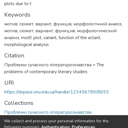
plots due to t
Keywords
мотив
,
сюжет
,
варіант
,
функція
,
морфологічний аналіз
,
мотив
,
сюжет
,
вариант
,
функция
,
морфологический
анализ
,
motif
,
plot
,
variant
,
function of the actant
,
morphological analysis
Citation
Проблеми сучасного літературознавства = The
problems of contemporary literary studies
URI
https://dspace.onu.edu.ua/handle/123456789/8693
Collections
Проблеми сучасного літературознавства
We collect and process your personal information for the
Full item page
following purposes:
Authentication, Preferences,