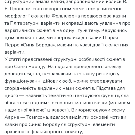
Структурний аналіз казки, запропонований колись В.
Я. Проппом, став поворотним моментом у вивченні
морфології сюжетів. Фольклорна першооснова казки
та її літературні варіанти й справді дають уявлення про
варіативність сюжетів на одну і ту ж тему. Керуючись
цим положенням, ми звернулися до казки Шарля
Перро «Синя Борода», маючи на увазі два її сюжетних
варіанти.
У статті представлені структурні особливості сюжетів
про Синю Бороду. На підставі проведеного аналізу
доводиться, що, незважаючи на значну різницю у
функціонуванні дійових осіб, можна стверджувати
спорідненість виділених нами сюжетів. Підстава для
цього — наявність тематично центруючої функції, яка
збігається з одним з основних мотивів казки (мотивом
надмірної жіночої цікавості). Використовуючи схему
Аарне — Томпсона, вдалося виділити основні мотиви
казки про Синю Бороду як структурні елементи
архаїчного фольклорного сюжету,