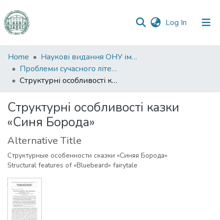
(current)
Log In
Communities
Home
Наукові видання ОНУ імені І. І. Мечникова
&
Проблеми сучасного літературознавства
Collections
Структурні особливості казки «Синя Борода»
All of DSpace
Структурні особливості казки
«Синя Борода»
Statistics
Alternative Title
Структурные особенности сказки «Синяя Борода»
Structural features of «Bluebeard» fairytale