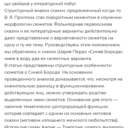
що увійшов у літературний побут.
Структурный анализ сказки, предложенный когда-то
В. Я. Проппом, стал поворотным моментом в изучении
морфологии сюжетов. Фольклорная первооснова
сказки и ее литературные варианты действительно
дают представление о вариативности сюжетов на
одну и ту же тему. Руководствуясь этим положением,
мы обратились к сказке Шарля Перро «Синяя Борода»,
имея в виду два ее сюжетных варианта.
В статье представлены структурные особенности
сюжетов о Синей Бороде. На основании
проведенного анализа доказывается, что, несмотря на
значительную разницу в функционировании
действующих лиц, можно утверждать родство
выделенных нами сюжетов. Основание для этого —
наличие тематически центрирующей функции,
которая совпадает с одним из основных мотивов
сказки (мотивом излишнего женского любопытства).
Используя схему Аарне — Томпсона, удалось выделить