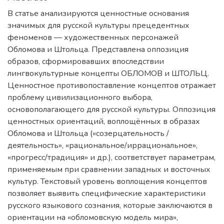
В статье анализируются ценностные основания
значимых для русской культуры прецедентных
феноменов — художественных персонажей
Обломова и Штольца. Представлена оппозиция
образов, сформировавших впоследствии
лингвокультурные концепты ОБЛОМОВ и ШТОЛЬЦ.
Ценностное противопоставление концептов отражает
проблему цивилизационного выбора,
основополагающего для русской культуры. Оппозиция
ценностных ориентаций, воплощённых в образах
Обломова и Штольца («созерцательность /
деятельность», «рациональное/иррациональное»,
«прогресс/традиция» и др.), соответствует параметрам,
применяемым при сравнении западных и восточных
культур. Текстовый уровень воплощения концептов
позволяет выявить специфические характеристики
русского языкового сознания, которые заключаются в
ориентации на «обломовскую модель мира»,