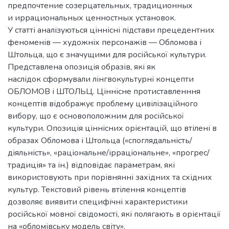
предпочтение созерцательных, традиционных
и иррациональных ценностных установок.
У статті аналізуються ціннісні підстави прецедентних
феноменів — художніх персонажів — Обломова і
Штольца, що є значущими для російської культури.
Представлена опозиція образів, які як
наслідок сформували лінгвокультурні концепти
ОБЛОМОВ і ШТОЛЬЦ. Ціннісне протиставленння
концептів відображує проблему цивілізаційного
вибору, що є основоположним для російської
культури. Опозиція ціннісних орієнтацій, що втілені в
образах Обломова і Штольца («споглядальність/
діяльність», «раціональне/ірраціональне», «прогрес/
традиція» та ін.) відповідає параметрам, які
використовують при порівнянні західних та східних
культур. Текстовий рівень втілення концептів
дозволяє виявити специфічні характеристики
російської мовної свідомості, які полягають в орієнтації
на «обломівську модель світу»,