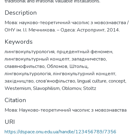
traditional and irrational valuable installations.
Description
Мова: науково-теоретичний часопис з мовознавства /
ОНУ ім. І.І. Мечникова. – Одеса: Астропринт, 2014.
Keywords
лингвокультурология
,
прцедентный феномен
,
лингвокультурный концепт
,
западничество
,
славянофильство
,
Обломов
,
Штольц
,
лінгвокультурологія
,
лінгвокультурний концепт
,
західництво
,
слов’янофільство
,
lingual culture
,
concept
,
Westernism
,
Slavophilism
,
Oblomov
,
Stoltz
Citation
Мова: Науково-теоретичний часопис з мовознавства
URI
https://dspace.onu.edu.ua/handle/123456789/7356