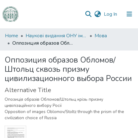
(current)
Log In
Communities
Home
Наукові видання ОНУ імені І. І. Мечникова
Мова
&
Оппозиция образов Обломов/Штольц сквозь призму цивилизационного выбора России
Collections
Оппозиция образов Обломов/
All of DSpace
Штольц сквозь призму
цивилизационного выбора России
Statistics
Alternative Title
Опозиція образів Обломов/Штольц крізь призму
цивілізаційного вибору Росії
Opposition of images Oblomov/Stoltz through the prism of the
civilization choice of Russia