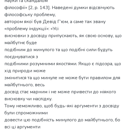
науки та скандалом
філософії» [2, p. 143]. Наведені думки відсвічують
філософську проблему,
автором якої був Девід Г’юм, а саме так звану
«проблему індукції»: «Усі
висновки з досвіду припускають, як свою основу, що
майбутнє буде
подібним до минулого та що подібні сили будуть
поєднуватися з
подібними розумними якостями. Якщо є підозра, що
хід природи може
змінитися та що минуле не може бути правилом для
майбутнього, весь
досвід стає марним і не може привести до ніякого
висновку чи наслідку.
Тому неможливо, щоб будь-які аргументи з досвіду
були спроможними
довести цю подібність минулого до майбутнього, бо
всі ці аргументи