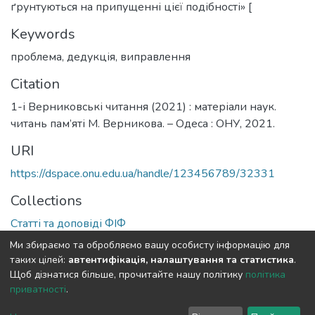
ґрунтуються на припущенні цієї подібності» [
Keywords
проблема
,
дедукція
,
виправлення
Citation
1-і Верниковські читання (2021) : матеріали наук.
читань пам’яті М. Верникова. – Одеса : ОНУ, 2021.
URI
https://dspace.onu.edu.ua/handle/123456789/32331
Collections
Статті та доповіді ФІФ
Ми збираємо та обробляємо вашу особисту інформацію для
Full item page
таких цілей:
автентифікація, налаштування та статистика
.
Щоб дізнатися більше, прочитайте нашу політику
політика
приватності
.
DSpace software
copyright © 2009-2026
LYRASIS
Cookie
Privacy
End User
Send