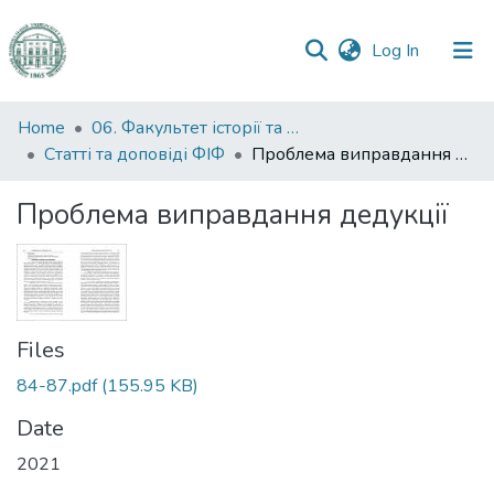
(current)
Log In
Communities
Home
06. Факультет історії та філософії
&
Статті та доповіді ФІФ
Проблема виправдання дедукції
Collections
Проблема виправдання дедукції
All of DSpace
Statistics
Files
84-87.pdf
(155.95 KB)
Date
2021