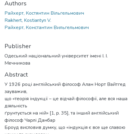
Authors
Райхерт, Костянтин Вільгельмович
Raikhert, Kostiantyn V.
Райхерт, Константин Вильгельмович
Publisher
Одеський національний університет імені І. І.
Мечникова
Abstract
У 1926 році англійський філософ Алан Норт Вайтгед
зауважив,
що «теорія індукції – це відчай філософії, але вся наша
діяльність
ґрунтується на ній» [1, p. 35], та інший англійський
філософ Чарлі Данбар
Броуд висловив думку, що «індукція є все ще славою