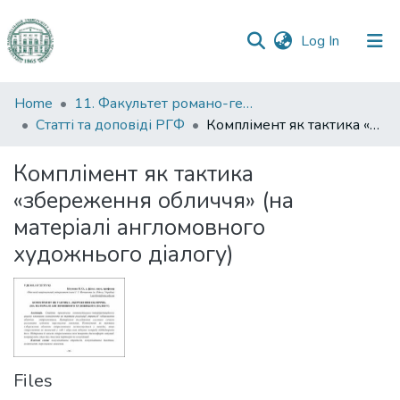
(current)
Log In
Communities
Home
11. Факультет романо-германської філології
&
Статті та доповіді РГФ
Комплімент як тактика «збереження обличчя» (на матеріалі англомовного художнього діалогу)
Collections
Комплімент як тактика
All of DSpace
«збереження обличчя» (на
матеріалі англомовного
Statistics
художнього діалогу)
Files