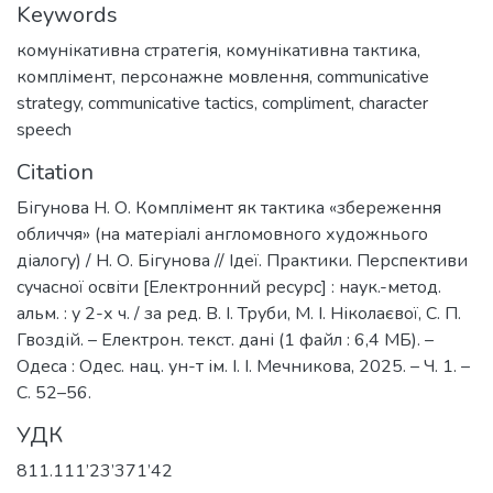
Keywords
комунікативна стратегія
,
комунікативна тактика
,
комплімент
,
персонажне мовлення
,
communicative
strategy
,
communicative tactics
,
compliment
,
character
speech
Citation
Бігунова Н. О. Комплімент як тактика «збереження
обличчя» (на матеріалі англомовного художнього
діалогу) / Н. О. Бігунова // Ідеї. Практики. Перспективи
сучасної освіти [Електронний ресурс] : наук.-метод.
альм. : у 2-х ч. / за ред. В. І. Труби, М. І. Ніколаєвої, С. П.
Гвоздій. – Електрон. текст. дані (1 файл : 6,4 МБ). –
Одеса : Одес. нац. ун-т ім. І. І. Мечникова, 2025. – Ч. 1. –
С. 52–56.
УДК
811.111’23’371’42