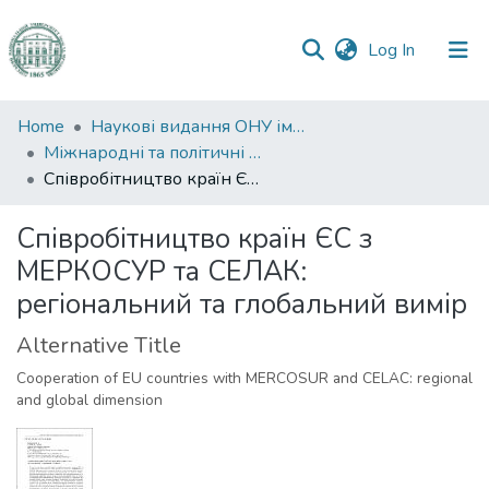
(current)
Log In
Communities
Home
Наукові видання ОНУ імені І. І. Мечникова
&
Міжнародні та політичні дослідження
Collections
Співробітництво країн ЄС з МЕРКОСУР та СЕЛАК: регіональний та глобальний вимір
All of DSpace
Співробітництво країн ЄС з
МЕРКОСУР та СЕЛАК:
Statistics
регіональний та глобальний вимір
Alternative Title
Cooperation of EU countries with MERCOSUR and СELAC: regional
and global dimension