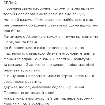
СЕЛАК.
Проаналізовано історичне підґрунтя через призму
теорій неолібералізму та регіоналізму, пошуку
моделей взаємодії для спільного майбутнього цих
регіональних об’єднань. Зазначено, що на відносини
між ЄС та
Латинською Америкою також вплинуло приєднання
Португалії та Іспанії
до Європейського співтовариства, що значно
підсилило їх співпрацю. Визначені основні етапи та
форми співпраці: економічні, політичні, культурні
та соціальні. Зазначено, що кожен період має різні
результати, оскільки
значну роль на процеси мали внутрішньополітичні
особливості розвитку
держав, що обумовлювало подальші рішення.
Проведено детальний аналіз
міжрегіональних зустрічей, самітів, переговорних
процесів країн-учасників