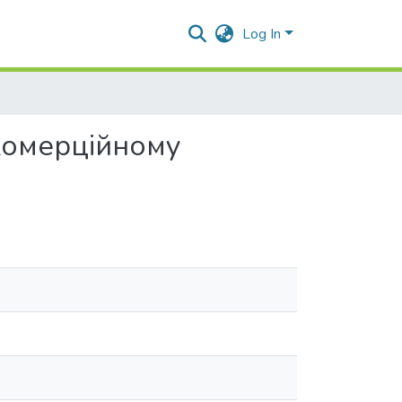
Log In
 комерційному