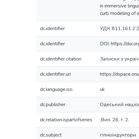
in immersive lingu
curb modeling of e
dc.identifier
УДК 811.161.2’
dc.identifier
DOI: https://do
dc.identifier.citation
Записки з українс
dc.identifier.uri
https://dspace.o
dc.language.iso
uk
dc.publisher
Одеський націон
dc.relation.ispartofseries
;Вип. 26, т. 2.
dc.subject
гіпноіндуктори