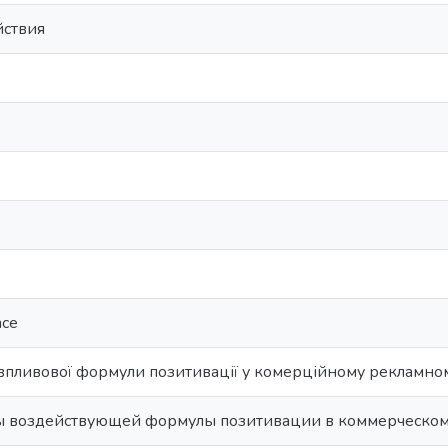
ствия
nce
впливової формули позитивації у комерційному рекламном
 воздействующей формулы позитивации в коммерческом