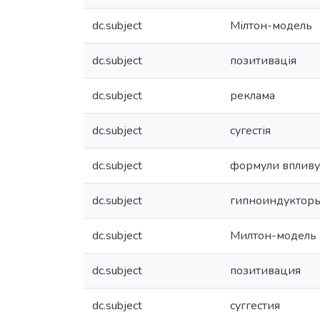
dc.subject
Мілтон-модель
dc.subject
позитивація
dc.subject
реклама
dc.subject
сугестія
dc.subject
формули впливу
dc.subject
гипноиндуктор
dc.subject
Милтон-модель
dc.subject
позитивация
dc.subject
суггестия