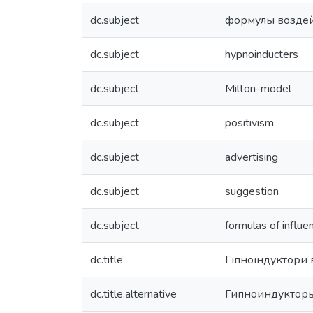
dc.subject
формулы воздей
dc.subject
hypnoinducters
dc.subject
Milton-model
dc.subject
positivism
dc.subject
advertising
dc.subject
suggestion
dc.subject
formulas of influe
dc.title
Гіпноіндуктори 
dc.title.alternative
Гипноиндукторы