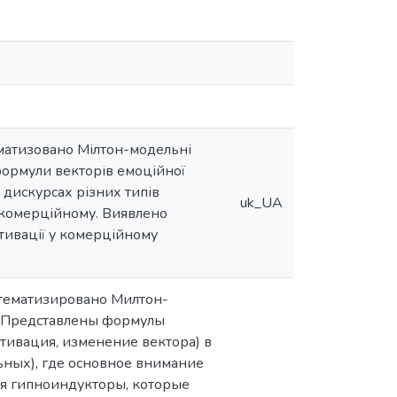
ематизовано Мілтон-модельні
формули векторів емоційної
 дискурсах різних типів
uk_UA
а комерційному. Виявлено
итивації у комерційному
стематизировано Милтон-
. Представлены формулы
тивация, изменение вектора) в
ьных), где основное внимание
я гипноиндукторы, которые