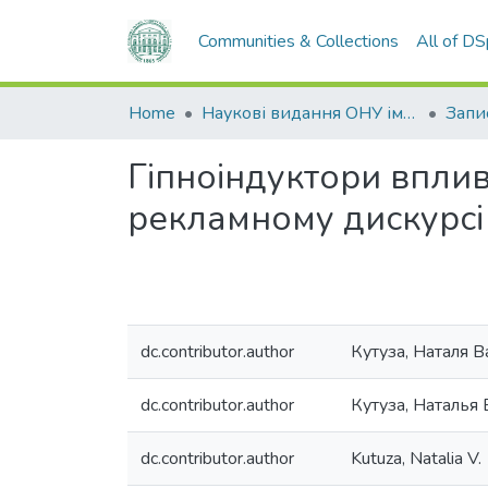
Communities & Collections
All of D
Home
Наукові видання ОНУ імені І. І. Мечникова
Гіпноіндуктори впли
рекламному дискурсі
dc.contributor.author
Кутуза, Наталя В
dc.contributor.author
Кутуза, Наталья
dc.contributor.author
Kutuza, Natalia V.