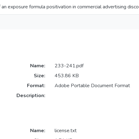
 an exposure formula positivation in commercial advertising disc
Name:
233-241.pdf
Size:
453.86 KB
Format:
Adobe Portable Document Format
Description:
Name:
license.txt