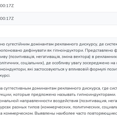
00:17Z
00:17Z
но сугестійним домінантам рекламного дискурсу, де сист
пропоновано дефінувати як гіпноіндуктори. Представлено 
иву (позитивація, негативація, зміна вектора) в рекламних
олітичних, соціальних), де особливу увагу зосереджено н
іпноіндуктори, які застосовуються у впливовій формулі поз
урсі.
а суггестивным доминантам рекламного дискурса, где си
кции, которые предложено называть гипноиндукторами
нальной направленности воздействия (позитивация, нега
рсах разных типов (коммерческих, политических, социал
на коммерческом. Выявлены наиболее часто повторяющиес