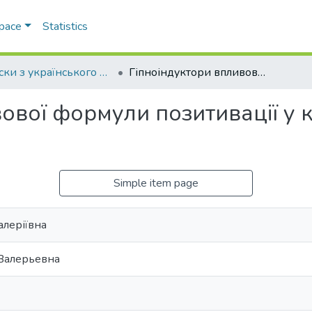
Space
Statistics
Записки з українського мовознавства
Гіпноіндуктори впливової формули позитивації у комерційному рекламному дискурсі
вової формули позитивації у
Simple item page
алеріївна
 Валерьевна