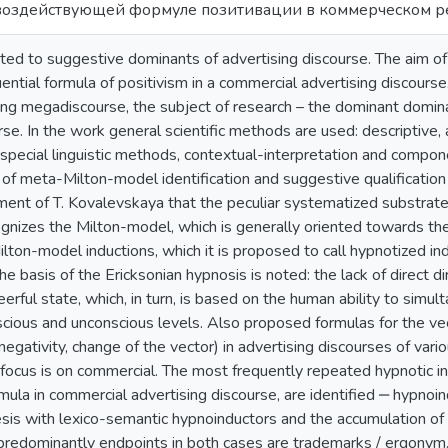
воздействующей формуле позитивации в коммерческом р
oted to suggestive dominants of advertising discourse. The aim of
luential formula of positivism in a commercial advertising discours
sing megadiscourse, the subject of research – the dominant domin
rse. In the work general scientific methods are used: descriptive, 
pecial linguistic methods, contextual-interpretation and compone
of meta-Milton-model identification and suggestive qualification
ment of T. Kovalevskaya that the peculiar systematized substrat
gnizes the Milton-model, which is generally oriented towards the
lton-model inductions, which it is proposed to call hypnotized i
e basis of the Ericksonian hypnosis is noted: the lack of direct dir
eerful state, which, in turn, is based on the human ability to sim
cious and unconscious levels. Also proposed formulas for the vec
 negativity, change of the vector) in advertising discourses of vari
 focus is on commercial. The most frequently repeated hypnotic in
rmula in commercial advertising discourse, are identified ‒ hypnoi
esis with lexico-semantic hypnoinductors and the accumulation of
predominantly endpoints in both cases are trademarks / ergonym