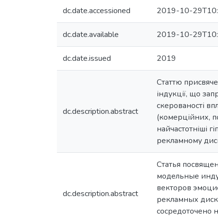
dc.date.accessioned
2019-10-29T10:
dc.date.available
2019-10-29T10:
dc.date.issued
2019
Статтю присвяче
індукції, що за
скерованості впл
dc.description.abstract
(комерційних, п
найчастотніші г
рекламному диск
Статья посвящен
модельные инду
векторов эмоцио
dc.description.abstract
рекламных диску
сосредоточено 