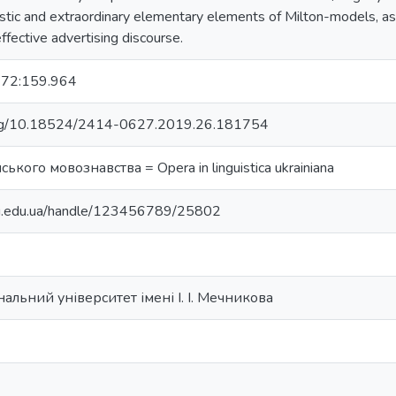
istic and extraordinary elementary elements of Milton-models, as 
ffective advertising discourse.
272:159.964
i.org/10.18524/2414-0627.2019.26.181754
ького мовознавства = Opera in linguistica ukrainiana
nu.edu.ua/handle/123456789/25802
альний університет імені І. І. Мечникова