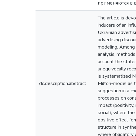
применяются в 
The article is dev
inducers of an inf
Ukrainian adverti
advertising discou
modeling. Among s
analysis, methods 
account the state
unequivocally reco
is systematized Mi
dc.description.abstract
Milton-model as th
suggestion in a ch
processes on cons
impact (positivity,
social), where the
positive effect fo
structure in synth
where obligatory 