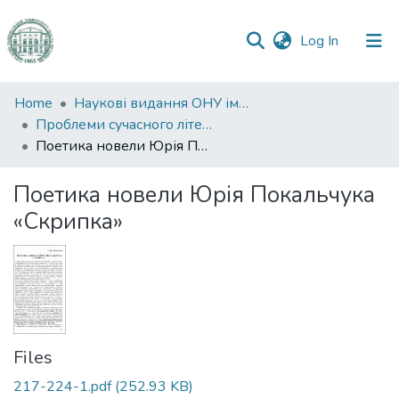
(current)
Log In
Communities
Home
Наукові видання ОНУ імені І. І. Мечникова
&
Проблеми сучасного літературознавства
Collections
Поетика новели Юрія Покальчука «Скрипка»
All of DSpace
Поетика новели Юрія Покальчука
«Скрипка»
Statistics
Files
217-224-1.pdf
(252.93 KB)