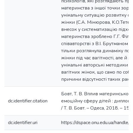
психологів, які розглядають пр
материнства з іншої точки зору, 
унікальну ситуацію розвитку са
жінки (С.А. Мінюрова, K.О.Тете
внесок у систематизацію підхо
материнства зроблено Г.Г. Філіп
співавторстві з В.І. Брутманом і 
тільки розглянула динаміку пси
жінки під час вагітності, але й 
унікальні авторські методики д
вагітних жінок, що само по собі
причини відсутності таких рані
Бовт, Т. В. Вплив материнськог
dc.identifier.citation
емоційну сферу дітей : дипломн
/ Т. В. Бовт. – Одеса, 2018. – 158 
dc.identifier.uri
https://dspace.onu.edu.ua/hand