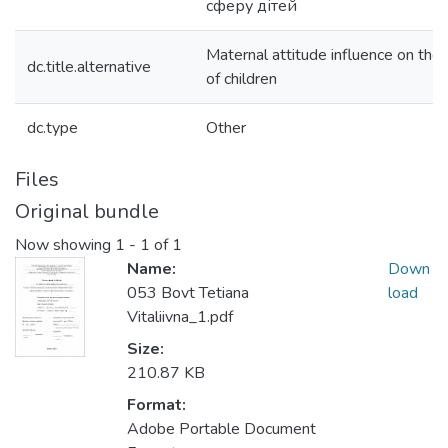
сферу дітей
Maternal attitude influence on the
dc.title.alternative
of children
dc.type
Other
Files
Original bundle
Now showing
1 - 1 of 1
Name:
Down
053 Bovt Tetiana
load
Vitaliivna_1.pdf
Size:
210.87 KB
Format:
Adobe Portable Document