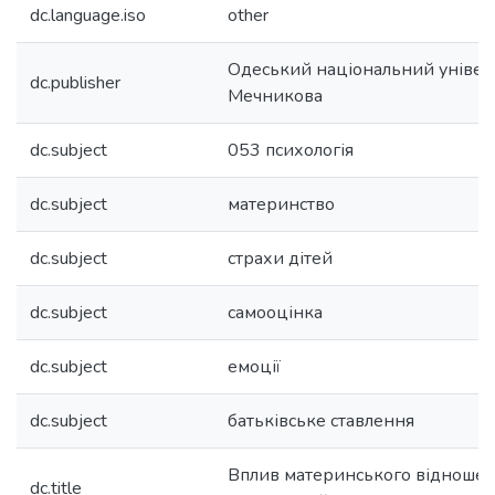
dc.language.iso
other
Одеський національний університ
dc.publisher
Мечникова
dc.subject
053 психологія
dc.subject
материнство
dc.subject
страхи дітей
dc.subject
самооцінка
dc.subject
емоції
dc.subject
батьківське ставлення
Вплив материнського відношен
dc.title