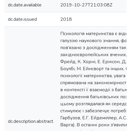
dc.date.available
2019-10-27T21:03:08Z
dc.date.issued
2018
Психологія материнства є відн
галуззю наукового знання, фор
пов’язано з дослідженням таки
західноєвропейських вчених, як
Фрейд, К. Хорні, Е. Еріксон, Д. В
Боулбі, М. Ейнсворт та інших. С
психології материнства, увага в
спрямована на закономірності 
в контексті її взаємодії з батьк
дослідження батьківських пози
цьому розглядалася як середо
стимулює і забезпечує потреби м
Гарбузов, E.Г. Ейдеміллер, А.С. 
dc.description.abstract
Варга). В останні роки з'явили