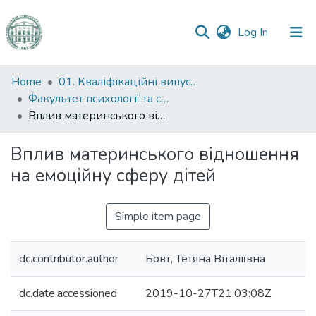
(current)
Log In
Communities
Home
01. Кваліфікаційні випускні роботи здобувачів вищої освіти
&
Факультет психології та соціальної роботи
Collections
Вплив материнського відношення на емоційну сферу дітей
All of DSpace
Вплив материнського відношення
на емоційну сферу дітей
Statistics
Simple item page
dc.contributor.author
Бовт, Тетяна Віталіївна
dc.date.accessioned
2019-10-27T21:03:08Z