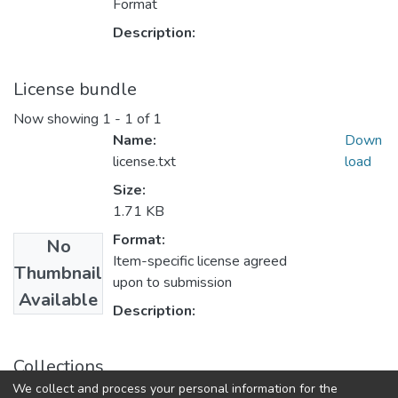
Format
Description:
License bundle
Now showing
1 - 1 of 1
Name:
Down
license.txt
load
Size:
1.71 KB
Format:
No
Item-specific license agreed
Thumbnail
upon to submission
Available
Description:
Collections
We collect and process your personal information for the
Факультет психології та соціальної роботи