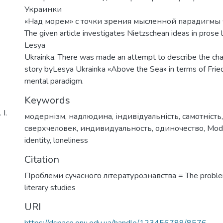
Украинки
«Над морем» с точки зрения мысленной парадигмы 
The given article investigates Nietzschean ideas in prose 
Lesya
Ukrainka. There was made an attempt to describe the char
story byLesya Ukrainka «Above the Sea» in terms of Fried
mental paradigm.
Keywords
І.
модернізм
,
надлюдина
,
індивідуальність
,
самотність
сверхчеловек
,
индивидуальность
,
одиночество
,
Mod
identity
,
loneliness
Citation
Проблеми сучасного літературознавства = The proble
literary studies
URI
https://dspace.onu.edu.ua/handle/123456789/8576