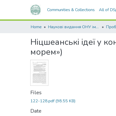
Communities & Collections
All of D
Home
Наукові видання ОНУ імені І. І. Мечникова
Ніцшеанські ідеї у ко
морем»)
Files
122-128.pdf
(98.55 KB)
Date