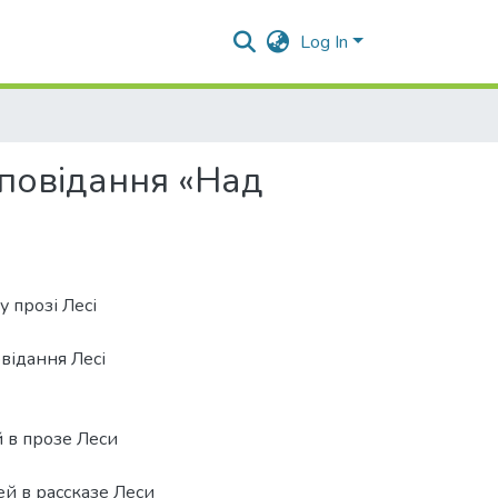
Log In
(оповідання «Над
 прозі Лесі
відання Лесі
 в прозе Леси
й в рассказе Леси