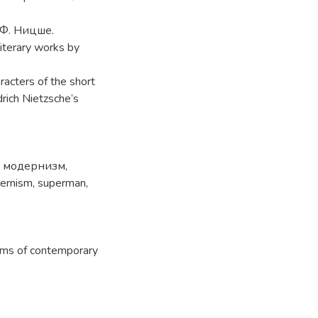
Ф. Ницше.
literary works by
acters of the short
rich Nietzsche’s
,
модернизм
,
ernism
,
superman
,
ms of contemporary