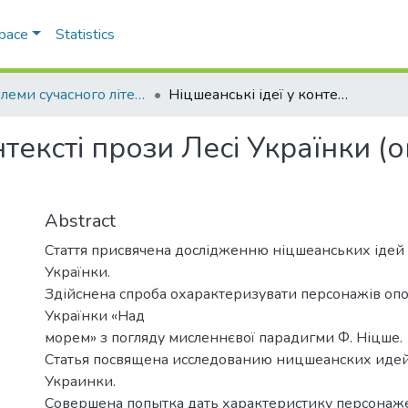
Space
Statistics
Проблеми сучасного літературознавства
Ніцшеанські ідеї у контексті прози Лесі Українки (оповідання «Над морем»)
нтексті прози Лесі Українки 
Abstract
Стаття присвячена дослідженню ніцшеанських ідей у
Українки.
Здійснена спроба охарактеризувати персонажів опо
Українки «Над
морем» з погляду мисленнєвої парадигми Ф. Ніцше.
Статья посвящена исследованию ницшеанских идей
Украинки.
Совершена попытка дать характеристику персонаже