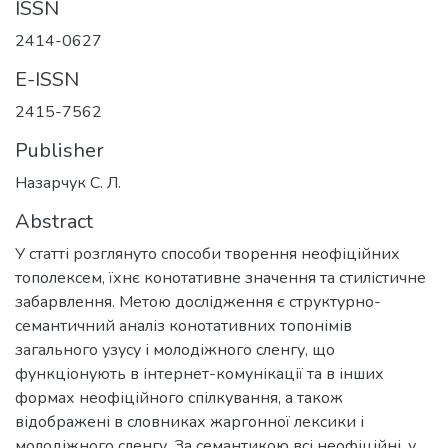
ISSN
2414-0627
E-ISSN
2415-7562
Publisher
Назарчук С. Л.
Abstract
У статті розглянуто способи творення неофіційних
тополексем, їхнє конотативне значення та стилістичне
забарвлення. Метою дослідження є структурно-
семантичний аналіз конотативних топонімів
загального узусу і молодіжного сленгу, що
функціонують в інтернет-комунікації та в інших
формах неофіційного спілкування, а також
відображені в словниках жаргонної лексики і
молодіжного сленгу. За семантикою всі неофіційні, у