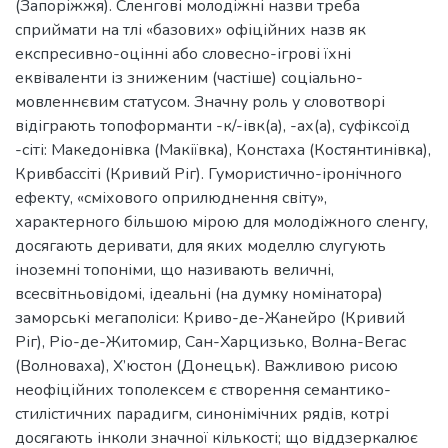
(Запоріжжя). Сленгові молодіжні назви треба
сприймати на тлі «базових» офіційних назв як
експресивно-оцінні або словесно-ігрові їхні
еквіваленти із зниженим (частіше) соціально-
мовленнєвим статусом. Значну роль у словотворі
відіграють топоформанти -к/-івк(а), -ах(а), суфіксоїд
-сіті: Македонівка (Макіївка), Констаха (Костянтинівка),
Кривбассіті (Кривий Ріг). Гумористично-іронічного
ефекту, «сміхового оприлюднення світу»,
характерного більшою мірою для молодіжного сленгу,
досягають деривати, для яких моделлю слугують
іноземні топоніми, що називають величні,
всесвітньовідомі, ідеальні (на думку номінатора)
заморські мегаполіси: Криво-де-Жанейро (Кривий
Ріг), Ріо-де-Житомир, Сан-Харцизько, Волна-Вегас
(Волноваха), Х’юстон (Донецьк). Важливою рисою
неофіційних тополексем є створення семантико-
стилістичних парадигм, синонімічних рядів, котрі
досягають інколи значної кількості; що віддзеркалює