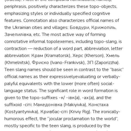
periphrasis, positively characterizes these topo-objects,
emphasizing styles or individually specified cognitive
features. Connotation also characterizes official names of
the Ukrainian cities and villages: Бовдури, Крижопіль,
Зачепилівка, etc. The most active way of forming
connotative informal topolexemes, including topo-slang, is
contraction — reduction of a word part, abbreviation, letter
abbreviation: Крам (Kramatorsk), Херс (Kherson), Хмель
(Khmelnitsk), Фриско (Ivano-Frankivsk), ЗП (Zaporizzha).
Teen slang names should be seen in contrast to the ”basic”
official names as their expressivelyevaluating or verbally-
palyful equivalents with the lower (more often) social-
language status. The significant role in word formation is
given to the topo-suffixes -к/ -івк(а), -ах(а), and the
suffixoid -сіті: Македонівка (Makiyivka), Констаха
(Kostyantynivka), Кривбас-сіті (Kriviy Rig). The ironically-
humorous effect, the “jocular proclamation to the world”,
mostly specific to the teen slang, is produced by the