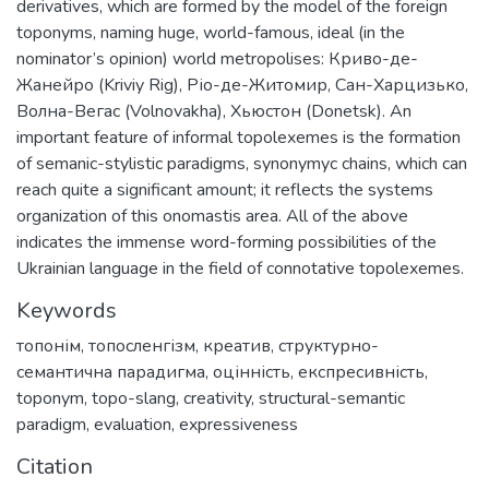
derivatives, which are formed by the model of the foreign
toponyms, naming huge, world-famous, ideal (in the
nominator’s opinion) world metropolises: Криво-де-
Жанейро (Kriviy Rig), Ріо-де-Житомир, Сан-Харцизько,
Волна-Вегас (Volnovakha), Хьюстон (Donetsk). An
important feature of informal topolexemes is the formation
of semanic-stylistic paradigms, synonymyc chains, which can
reach quite a significant amount; it reflects the systems
organization of this onomastis area. All of the above
indicates the immense word-forming possibilities of the
Ukrainian language in the field of connotative topolexemes.
Keywords
топонім
,
топосленгізм
,
креатив
,
структурно-
семантична парадигма
,
оцінність
,
експресивність
,
toponym
,
topo-slang
,
creativity
,
structural-semantic
paradigm
,
evaluation
,
expressiveness
Citation