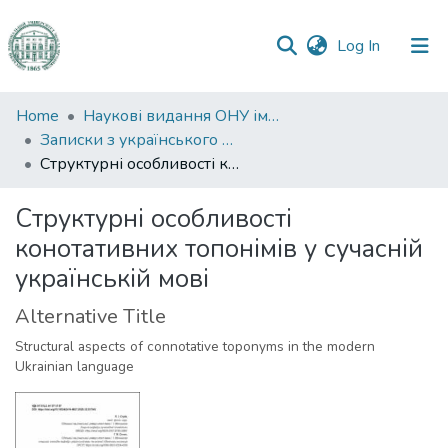
(current)
Log In
Communities
Home
Наукові видання ОНУ імені І. І. Мечникова
&
Записки з українського мовознавства
Collections
Структурні особливості конотативних топонімів у сучасній українській мові
All of DSpace
Структурні особливості
конотативних топонімів у сучасній
Statistics
українській мові
Alternative Title
Structural aspects of connotative toponyms in the modern
Ukrainian language