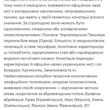
тому числі й молодіжні, еквіваленти офіційних назв
міст є експресивно насиченими, нетривіальними,
такими, що мають у своїй семантиці конотації різного
значення. За структурою вони можуть бути
однослівними, складними або ускладненими
словосполученнями: Лохнеса, Чорноморська Пальміра,
перлина біля моря (Одеса). Більшість із неоднослівних
номінацій, а саме перифраз, позитивно характеризує
ці топооб’єкти, підкреслюючи сталі або індивідуально
виділені когнітивні ознаки. Конотація подекуди
характеризує й офіційні назви українських міст і сіл:
Бовдури, Крижопіль, Зачепилівка та ін.
Найактивнішим способом творення конотативних
неофіційних тополексем, зокрема топосленгізмів,
виявився спосіб скорочення — відтинання частини
слова, скорочення за абревіатурним типом, буквена
абревіація: Крам (Краматорськ), Херс (Херсон), Хмель
(Хмельницьк), Фриско (Івано-Франківськ), ЗП