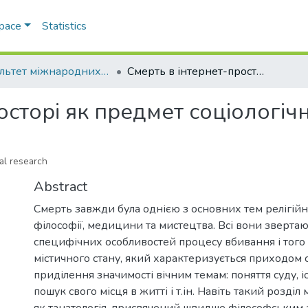
Space
Statistics
Факультет міжнародних відносин, політології та соціології
Смерть в інтернет-просторі як предмет соціологічного дослідження
осторі як предмет соціологі
cal research
Abstract
Смерть завжди була однією з основних тем релігійн
філософії, медицини та мистецтва. Всі вони звертаю
специфічних особливостей процесу вбивання і того 
містичного стану, який характеризується приходом с
приділення значимості вічним темам: поняття суду, і
пошук свого місця в житті і т.ін. Навіть такий розді
як танатологія, присвячений швидше філософським 