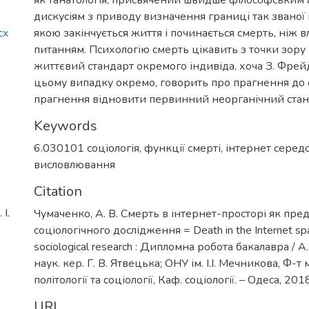
дискусіям з приводу визначення границі так званої к
cx
якою закінчується життя і починається смерть, ніж
питанням. Психологію смерть цікавить з точки зору
життєвий стандарт окремого індивіда, хоча З. Фрейд
цьому випадку окремо, говорить про прагнення до 
прагнення відновити первинний неорганічний стан 
Keywords
6.030101 соціологія
,
функції смерті
,
інтернет сере
висловлювання
Citation
І.
Чумаченко, А. В. Смерть в інтернет-просторі як пре
соціологічного дослідження = Death in the Internet spa
sociological research : Дипломна робота бакалавра / А
наук. кер. Г. В. Ятвецька; ОНУ ім. І.І. Мечникова, Ф-т
політології та соціології, Каф. соціології. – Одеса, 2018
URI