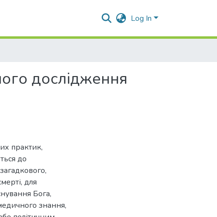
Log In
чного дослідження
их практик,
ться до
загадкового,
мерті, для
снування Бога,
л медичного знання,
або політичним