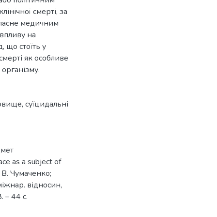
лінічної смерті, за
 власне медичним
 впливу на
, що стоїть у
смерті як особливе
організму.
довище
,
суїцидальні
дмет
ce as a subject of
. В. Чумаченко;
 міжнар. відносин,
. – 44 с.