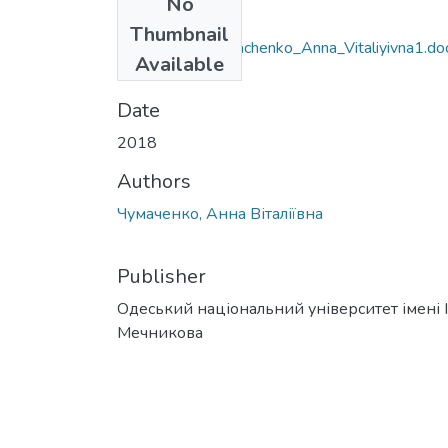
No
Files
Thumbnail
6.030101_Chumachenko_Anna_Vitaliyivna1.do
Available
(30.13 KB)
Date
2018
Authors
Чумаченко, Анна Віталіївна
Publisher
Одеський національний університет імені І. 
Мечникова