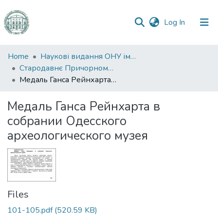
(current)
Log In
Communities
Home
Наукові видання ОНУ імені І. І. Мечникова
&
Стародавнє Причорномор’я
Collections
Медаль Ганса Рейнхарта в собрании Одесского археологического музея
All of DSpace
Медаль Ганса Рейнхарта в
собрании Одесского
Statistics
археологического музея
Files
101-105.pdf
(520.59 KB)