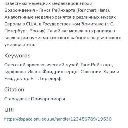
известных немецких медальеров эпохи
Возрождения - Ганса Рейнхарта (Reinchart Hans).
Аналогичные медали хранятся в различных музеях
Европы в США, в Государственном Эрмитаже (г. С.-
Петербург, Россия) .Такой же медальон хранился в
коллекции нумизматического кабинета харьковского
университета.
Keywords
Одесский археологический музей
,
Ганс Рейнхарт
,
курфюрст Иоанн Фридрих герцог Саксонии
,
Адам и
Ева
,
доктор Е. Г. Герсдорф
Citation
Стародавнє Причорномор’я
URI
https://dspace.onu.edu.ua/handle/123456789/19530