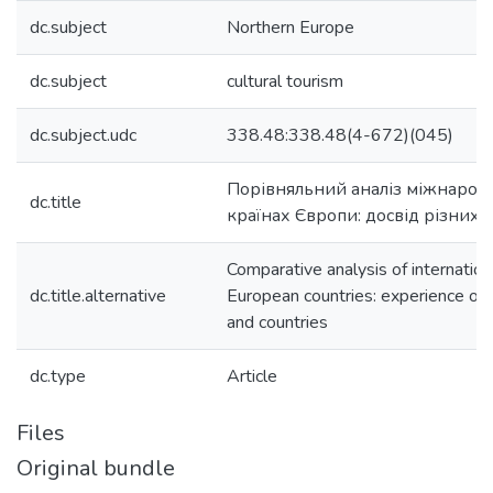
dc.subject
Northern Europe
dc.subject
cultural tourism
dc.subject.udc
338.48:338.48(4-672)(045)
Порівняльний аналіз міжнарод
dc.title
країнах Європи: досвід різних р
Comparative analysis of internation
dc.title.alternative
European countries: experience of d
and countries
dc.type
Article
Files
Original bundle