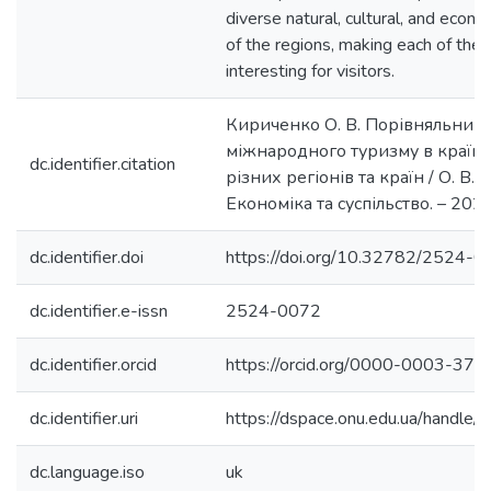
diverse natural, cultural, and econo
of the regions, making each of the
interesting for visitors.
Кириченко О. В. Порівняльний 
міжнародного туризму в країна
dc.identifier.citation
різних регіонів та країн / О. В. 
Економіка та суспільство. – 2024
dc.identifier.doi
https://doi.org/10.32782/2524
dc.identifier.e-issn
2524-0072
dc.identifier.orcid
https://orcid.org/0000-0003-37
dc.identifier.uri
https://dspace.onu.edu.ua/hand
dc.language.iso
uk