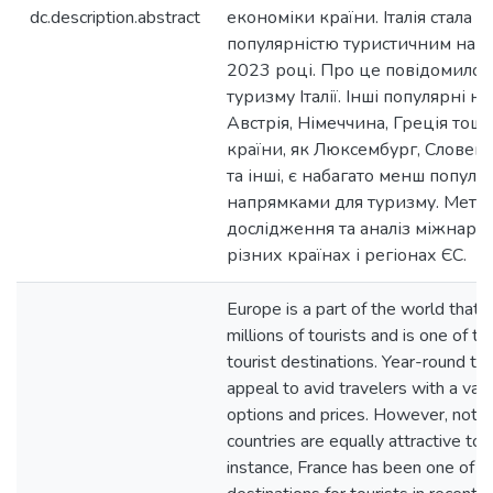
dc.description.abstract
економіки країни. Італія стала 
популярністю туристичним напр
2023 році. Про це повідомило 
туризму Італії. Інші популярні на
Австрія, Німеччина, Греція тощо.
країни, як Люксембург, Словенія,
та інші, є набагато менш попул
напрямками для туризму. Метою 
дослідження та аналіз міжнаро
різних країнах і регіонах ЄС.
Europe is a part of the world that a
millions of tourists and is one of t
tourist destinations. Year-round to
appeal to avid travelers with a vari
options and prices. However, not a
countries are equally attractive to t
instance, France has been one of t