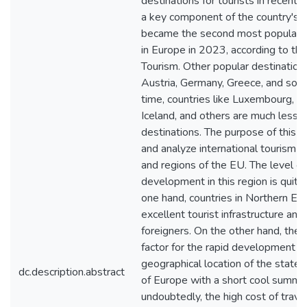
destinations for tourists in recent y
a key component of the country's e
became the second most popular to
in Europe in 2023, according to the 
Tourism. Other popular destinations
Austria, Germany, Greece, and so 
time, countries like Luxembourg, Sl
Iceland, and others are much less p
destinations. The purpose of this ar
and analyze international tourism in
and regions of the EU. The level of
development in this region is qui
one hand, countries in Northern Eu
excellent tourist infrastructure and
foreigners. On the other hand, the 
factor for the rapid development of
geographical location of the states
dc.description.abstract
of Europe with a short cool summer
undoubtedly, the high cost of travel