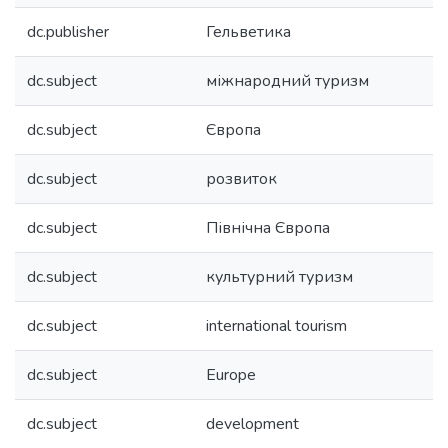
dc.publisher
Гельветика
dc.subject
міжнародний туризм
dc.subject
Європа
dc.subject
розвиток
dc.subject
Північна Європа
dc.subject
культурний туризм
dc.subject
international tourism
dc.subject
Europe
dc.subject
development