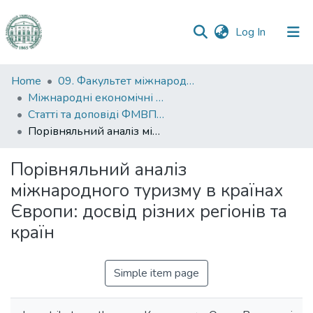
(current)
Log In
Communities
Home
09. Факультет міжнародних відносин, політології та соціології
&
Міжнародні економічні відносини
Collections
Статті та доповіді ФМВПС (Міжнародні економічні відносини)
Порівняльний аналіз міжнародного туризму в країнах Європи: досвід різних регіонів та країн
All of DSpace
Порівняльний аналіз
Statistics
міжнародного туризму в країнах
Європи: досвід різних регіонів та
країн
Simple item page