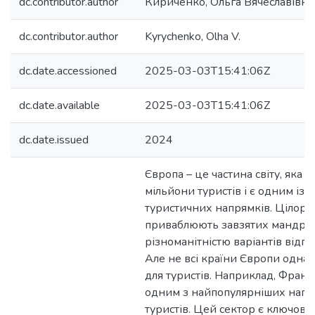
dc.contributor.author
Кириченко, Ольга Вячеславівна
dc.contributor.author
Kyrychenko, Olha V.
dc.date.accessioned
2025-03-03T15:41:06Z
dc.date.available
2025-03-03T15:41:06Z
dc.date.issued
2024
Європа – це частина світу, яка
мільйони туристів і є одним із
туристичних напрямків. Цілоріч
приваблюють завзятих мандрів
різноманітністю варіантів відпо
Але не всі країни Європи одна
для туристів. Наприклад, Франц
одним з найпопулярніших напр
туристів. Цей сектор є ключов