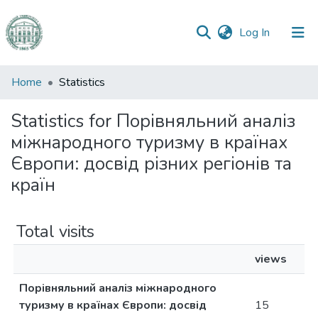
(current)
Log In
Communities
Home
Statistics
&
Collections
Statistics for Порівняльний аналіз
міжнародного туризму в країнах
All of DSpace
Європи: досвід різних регіонів та
країн
Total visits
views
Порівняльний аналіз міжнародного
туризму в країнах Європи: досвід
15