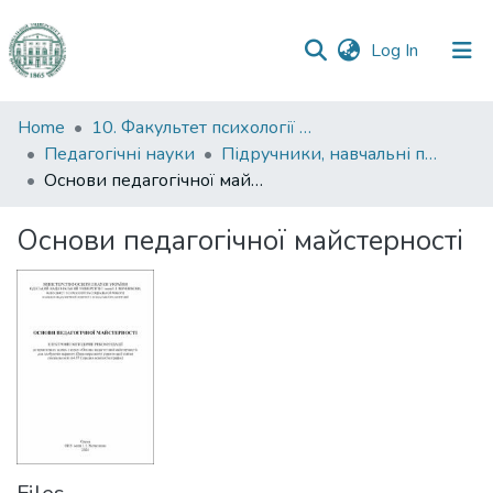
(current)
Log In
Communities
Home
10. Факультет психології та соціальної роботи
&
Педагогічні науки
Підручники, навчальні посібники та інші науково- та навчально-методичні праці ФПСР (Педагогічні науки)
Collections
Основи педагогічної майстерності
All of DSpace
Основи педагогічної майстерності
Statistics