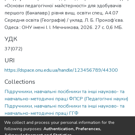
«Основи педагогічної майстерності» для здобувачів
першого (бакалавр.) рівня вищ. освіти спец. А4.07
Середня освіта (Географія) / уклад. Л. Б. Прокоф’єва.
Одеса : ОНУ імені І. І. Мечникова, 2026. 27 с. 0,6 МБ.
УДК
37(072)
URI
https://dspace.onu.edu.ua/handle/123456789/44300
Collections
Підручники, навчальні посібники та інші науково- та
навчально-методичні праці ФПСР (Педагогічні науки)
Підручники, навчальні посібники та інші науково- та
навчально-методичні праці ГГФ
We collect and process your personal information for the
Full item page
following purposes:
Authentication, Preferences,