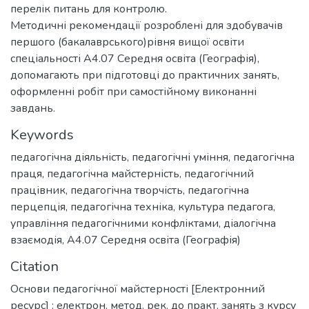
перелік питань для контролю.
Методичні рекомендації розроблені для здобувачів
першого (бакалаврського)рівня вищої освіти
спеціальності А4.07 Середня освіта (Географія),
допомагають при підготовці до практичних занять,
оформленні робіт при самостійному виконанні
завдань.
Keywords
педагогічна діяльність
,
педагогічні уміння
,
педагогічна
праця
,
педагогічна майстерність
,
педагогічний
працівник
,
педагогічна творчість
,
педагогічна
перцепція
,
педагогічна техніка
,
культура педагога
,
управління педагогічними конфліктами
,
діалогічна
взаємодія
,
А4.07 Середня освіта (Географія)
Citation
Основи педагогічної майстерності [Електронний
ресурс] : електрон. метод. рек. до практ. занять з курсу