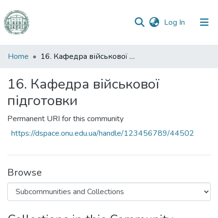
(current)
Log In
Communities
Home
16. Кафедра військової підготовки
&
Collections
16. Кафедра військової
підготовки
All of DSpace
Permanent URI for this community
Statistics
https://dspace.onu.edu.ua/handle/123456789/44502
Browse