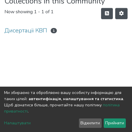
Collections in this Community
Now showing
1 - 1 of 1
Дисертації КВП
1
Ми збираємо та обробляємо вашу особисту інформацію для
таких цілей:
автентифікація, налаштування та статистика
.
Щоб дізнатися більше, прочитайте нашу політику
політика
приватності
.
DSpace software
copyright © 2009-2026
LYRASIS
Cookie
Privacy
End User
Send
Налаштувати
Відхилити
Прийняти
settings
policy
Agreement
Feedback