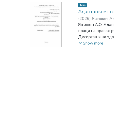
Item
Адаптація мето
(
2026
)
Яцишен, Ан
Яцишен А.О. Адапт
праця на правах р
Дисертація на здо
Одеський національ
Show more
Дисертаційну роб
ефективності лока
температури тума
впливу процесів м
Актуальність теми
метеорологічних я
залежить від ступ
прогностичні схеми
умовах, що зумовл
особливостей проц
У роботі використ