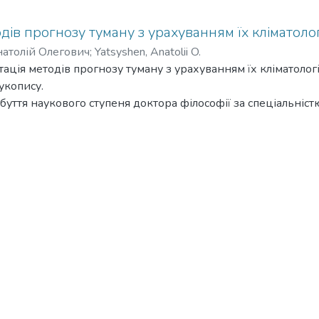
дів прогнозу туману з урахуванням їх кліматолог
атолій Олегович
;
Yatsyshen, Anatolii O.
ація методів прогнозу туману з урахуванням їх кліматологі
укопису.
буття наукового ступеня доктора філософії за спеціальніс
ний університет імені І. І. Мечникова, МОН України, м. Од
оту присвячено розв’язанню актуального науково-прикла
льного прогнозування радіаційних туманів шляхом адапта
ноутворення до кліматичних умов конкретного пункту спо
іжрівневого обміну у граничному шарі атмосфери на евол
 зумовлена тим, що тумани належать до найбільш складни
вищ, а ефективність існуючих емпіричних, чисельних метод
еня адаптованості до місцевих фізико-географічних і кліма
, розроблені для окремих регіонів, часто втрачають точніс
ює необхідність урахування кліматологічних характеристи
есів у граничному шарі атмосфери.
ано комплекс кліматологічних, статистичних, синоптичних 