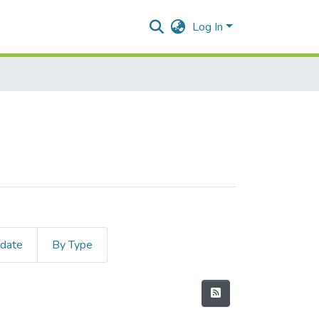
Log In
 date
By Type