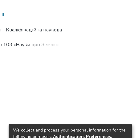
ії
ї.– Кваліфікаційна наукова
тю 103 «Науки про Землю». –
еса, 2026.
дного завдання підвищення
ції методів визначення
стережень та врахування
юцію туманного шару.
х для прогнозування
ів їх прогнозу істотно
тичних умов. Універсальні
ть при застосуванні в інших
к туманів та фізичних
We collect and process your personal information for the
і розрахункових методів
following purposes:
Authentication, Preferences,