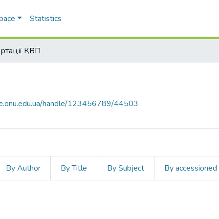
Space
Statistics
ртації КВП
ace.onu.edu.ua/handle/123456789/44503
By Author
By Title
By Subject
By accessioned