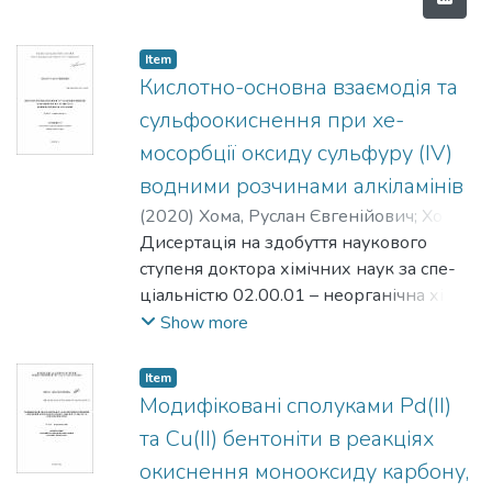
Item
Кислотно-основна взаємодія та
сульфоокиснення при хе-
мосорбції оксиду сульфуру (IV)
водними розчинами алкіламінів
(
2020
)
Хома, Руслан Євгенійович
;
Хома,
Руслан Евгеньевич
Дисертація на здобуття наукового
;
ступеня доктора хімічних наук за спе-
ціальністю 02.00.01 – неорганічна хімія.
– Інститут загальної та неорганічної хімії
Show more
ім. В.І. Вернадського НАН України, Київ,
2019.
Item
Дисертацію присвячено вивченню
Модифіковані сполуками Pd(II)
фізико-хімічних процесів при взаємодії
та Cu(II) бентоніти в реакціях
оксиду сульфуру (IV) з алкіламінами та
окиснення монооксиду карбону,
їх похідними у водних розчинах