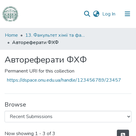
(current)
Log In
Communities
Home
13. Факультет хімії та фармації
&
Автореферати ФХФ
Collections
Автореферати ФХФ
All of DSpace
Permanent URI for this collection
Statistics
https://dspace.onu.edu.ua/handle/123456789/23457
Browse
Recent Submissions
Now showing
1 - 3 of 3