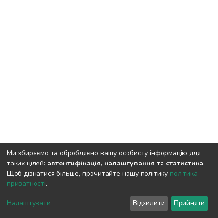
Ми збираємо та обробляємо вашу особисту інформацію для
таких цілей:
автентифікація, налаштування та статистика
.
Щоб дізнатися більше, прочитайте нашу політику
політика
приватності
.
DSpace software
copyright © 2009-2026
LYRASIS
Cookie
Privacy
End User
Send
Налаштувати
Відхилити
Прийняти
settings
policy
Agreement
Feedback