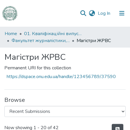
(current)
Log In
Communities
Home
01. Кваліфікаційні випускні роботи здобувачів вищої освіти
&
Факультет журналістики, реклами та видавничої справи
Магістри ЖРВС
Collections
Магістри ЖРВС
All of DSpace
Permanent URI for this collection
Statistics
https://dspace.onu.edu.ua/handle/123456789/37590
Browse
Recent Submissions
Now showing
1 - 20 of 42