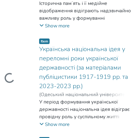
виданнях, які формували суспільні
імені І. І. Мечникова
Історична памʼять і її медійне
,
2024
)
погляди та впливали на колективну
Архангородська, Анастасія Ігорівна
відображення відіграють надзвичайно
свідомість.
важливу роль у формуванні
національної ідентичності та
Show more
громадської свідомості. В українському
контексті ці питання мають особливе
Item
значення, оскільки багато історичних
Українська національна ідея у
подій і постатей досі залишаються
переломні роки української
обʼєктами гострих суспільних дискусій,
державності (за матеріалами
а також інструментами ідеологічної
публіцистики 1917-1919 рр. та
ding...
боротьби як усередині країни, так і за її
межами. Висвітлення історичних тем у
2023-2023 рр.)
засобах масової інформації визначає не
(
Одеський національний університет
лише погляд на минуле, а й активно
імені І. І. Мечникова
У період формування української
,
2023
)
Зозулінська,
впливає на формування сучасних
Дар'я Романівна
державності національна ідея відіграє
політичних, культурних та соціальних
провідну роль у суспільному житті
наративів.
України, займаючи одне з центральних
Show more
місць. За матеріалами публіцистики