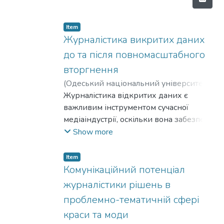
Item
Журналістика викритих даних
до та після повномасштабного
вторгнення
(
Одеський національний університет
імені І. І. Мечникова
Журналістика відкритих даних є
,
2024
)
Янак,
Христина Олександрівна
важливим інструментом сучасної
медіаіндустрії, оскільки вона забезпечує
прозорість, підзвітність та
Show more
інформованість суспільства.
Використання відкритих даних у
Item
журналістиці дозволяє проводити
Комунікаційний потенціал
глибокі, засновані на фактах
журналістики рішень в
розслідування, що спрямовані на
проблемно-тематичній сфері
підвищення громадської свідомості, а
краси та моди
також здійснювати контроль над