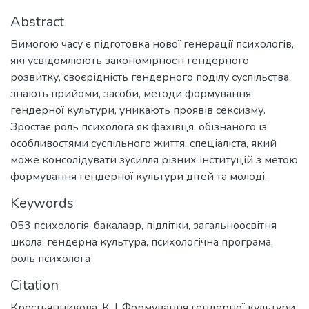
Abstract
Вимогою часу є підготовка нової генерації психологів,
які усвідомлюють закономірності гендерного
розвитку, своєрідність гендерного поділу суспільства,
знають прийоми, засоби, методи формування
гендерної культури, уникають проявів сексизму.
Зростає роль психолога як фахівця, обізнаного із
особливостями суспільного життя, спеціаліста, який
може консолідувати зусилля різних інституцій з метою
формування гендерної культури дітей та молоді.
Keywords
053 психологія
,
бакалавр
,
підлітки
,
загальноосвітня
школа
,
гендерна культура
,
психологічна програма
,
роль психолога
Citation
Крестьянникова, К. І. Формування гендерної культури