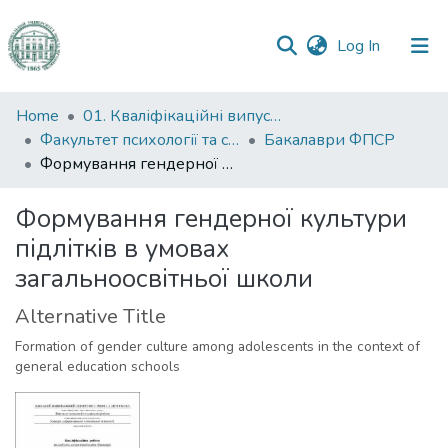
(current)
Log In
Communities
Home
01. Кваліфікаційні випускні роботи здобувачів вищої освіти
&
Факультет психології та соціальної роботи
Бакалаври ФПСР
Collections
Формування гендерної культури підлітків в умовах загальноосвітньої школи
All of DSpace
Формування гендерної культури
підлітків в умовах
Statistics
загальноосвітньої школи
Alternative Title
Formation of gender culture among adolescents in the context of
general education schools