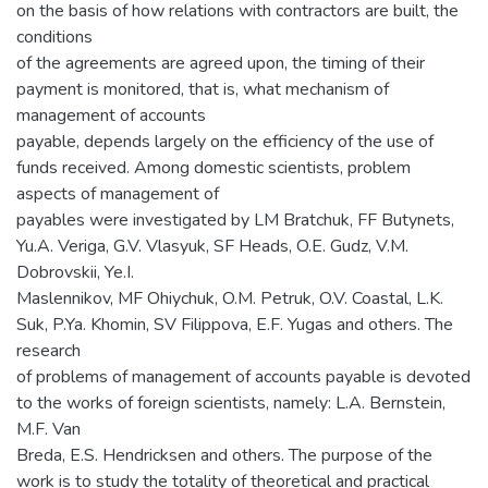
on the basis of how relations with contractors are built, the
conditions
of the agreements are agreed upon, the timing of their
payment is monitored, that is, what mechanism of
management of accounts
payable, depends largely on the efficiency of the use of
funds received. Among domestic scientists, problem
aspects of management of
payables were investigated by LM Bratchuk, FF Butynets,
Yu.A. Veriga, G.V. Vlasyuk, SF Heads, O.E. Gudz, V.M.
Dobrovskii, Ye.I.
Maslennikov, MF Ohiychuk, O.M. Petruk, O.V. Coastal, L.K.
Suk, P.Ya. Khomin, SV Filippova, E.F. Yugas and others. The
research
of problems of management of accounts payable is devoted
to the works of foreign scientists, namely: L.А. Bernstein,
M.F. Van
Breda, E.S. Hendricksen and others. The purpose of the
work is to study the totality of theoretical and practical