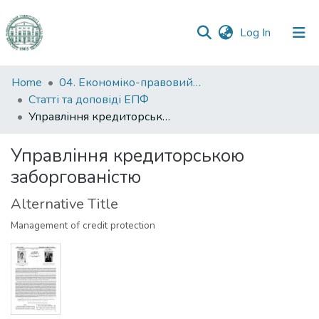
(current)
Log In
Communities
Home
04. Економіко-правовий факультет
&
Статті та доповіді ЕПФ
Collections
Управління кредиторською заборгованістю
All of DSpace
Управління кредиторською
заборгованістю
Statistics
Alternative Title
Management of credit protection