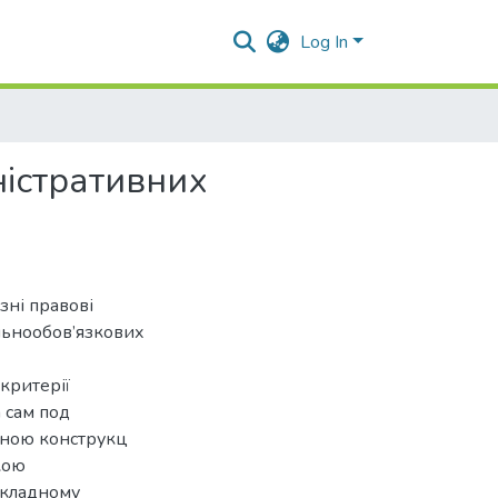
Log In
ністративних
зні правові
альнообов’язкових
 критерії
 сам под
ичною конструкц
кою
икладному