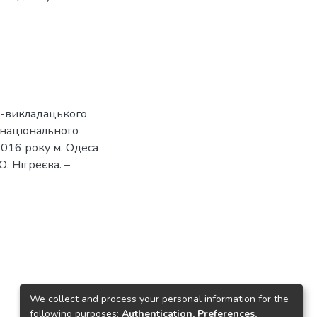
о-викладацького
 національного
 2016 року м. Одеса
 О. Нігреєва. –
We collect and process your personal information for the
following purposes:
Authentication, Preferences,