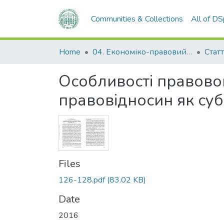
Communities & Collections
All of D
Home
04. Економіко-правовий факультет
Статт
Особливості правово
правовідносин як суб
Files
126-128.pdf
(83.02 KB)
Date
2016