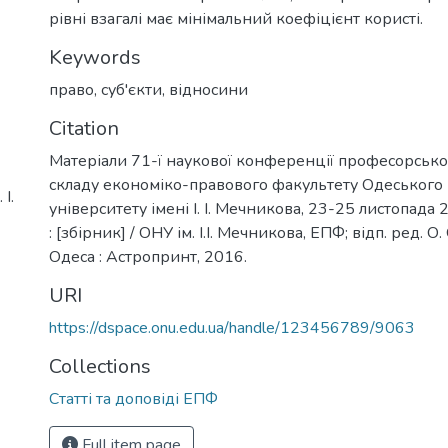
рівні взагалі має мінімальний коефіцієнт користі.
Keywords
право
,
суб'єкти
,
відносини
Citation
Матеріали 71-ї наукової конференції професорськ
складу економіко-правового факультету Одеського
І.
університету імені І. І. Мечникова, 23-25 листопада
: [збірник] / ОНУ ім. І.І. Мечникова, ЕПФ; відп. ред. О.
Одеса : Астропринт, 2016.
URI
https://dspace.onu.edu.ua/handle/123456789/9063
Collections
Статті та доповіді ЕПФ
Full item page