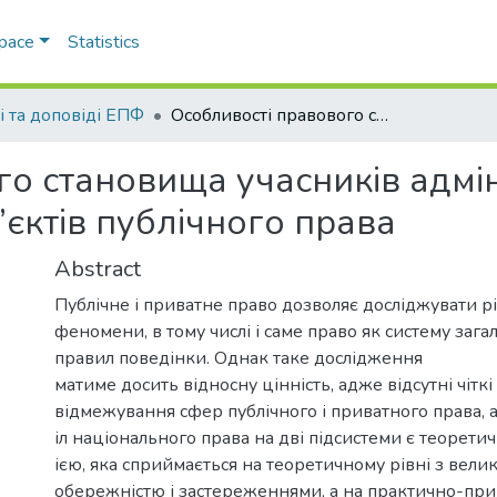
Space
Statistics
і та доповіді ЕПФ
Особливості правового становища учасників адміністративних правовідносин як суб’єктів публічного права
го становища учасників адмі
’єктів публічного права
Abstract
Публічне і приватне право дозволяє досліджувати рі
феномени, в тому числі і саме право як систему заг
правил поведінки. Однак таке дослідження
матиме досить відносну цінність, адже відсутні чіткі
відмежування сфер публічного і приватного права, а
іл національного права на дві підсистеми є теорет
ією, яка сприймається на теоретичному рівні з вели
обережністю і застереженнями, а на практично-пр